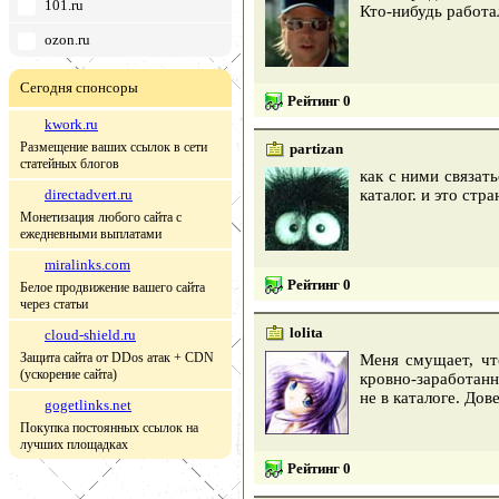
101.ru
Кто-нибудь работа
ozon.ru
Сегодня спонсоры
Рейтинг 0
kwork.ru
Размещение ваших ссылок в сети
partizan
статейных блогов
как с ними связат
directadvert.ru
каталог. и это стр
Монетизация любого сайта с
ежедневными выплатами
miralinks.com
Рейтинг 0
Белое продвижение вашего сайта
через статьи
lolita
cloud-shield.ru
Защита сайта от DDos атак + CDN
Меня смущает, чт
(ускорение сайта)
кровно-заработанн
не в каталоге. Дов
gogetlinks.net
Покупка постоянных ссылок на
лучших площадках
Рейтинг 0