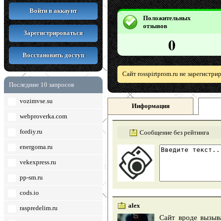
Войти в аккаунт
Положительных
отзывов
Зарегистрироваться
0
Восстановить доступ
Сайт rosspirtprom.ru не зарегистр
Последние 10 запросов
vozimvse.su
Информация
webproverka.com
fordiy.ru
Сообщение без рейтинга
energoma.ru
vekexpress.ru
pp-sm.ru
cods.io
alex
raspredelim.ru
Сайт вроде вызыв