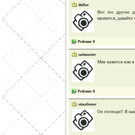
dullar
Вот это другое д
нравится, давайте
Рейтинг 0
saitmaster
Мне кажется или я
Рейтинг 0
simalioner
Оо господи!! Я на