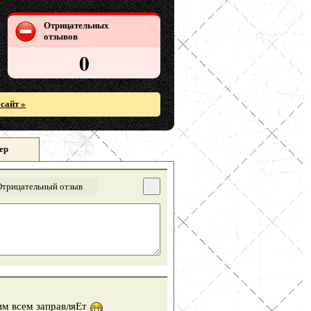
Отрицательных
отзывов
0
сайт »
ер
Отрицательный отзыв
им всем заправляЕт