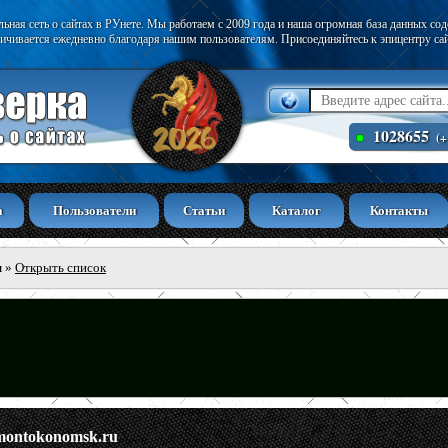
ьная сеть о сайтах в РУнете. Мы работаем с 2009 года и наша огромная база данных со
ичивается ежедневно благодаря нашим пользователям. Присоединяйтесь к эпицентру са
1028655
(+
а
Пользователи
Статьи
Каталог
Контакты
ы
»
Открыть список
montokonomsk.ru