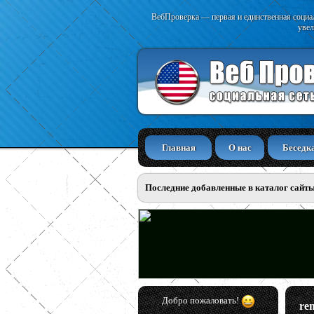
ВебПроверка — первая и единственная социал
увел
Главная
О нас
Беседк
Последние добавленные в каталог сайт
Добро пожаловать!
re