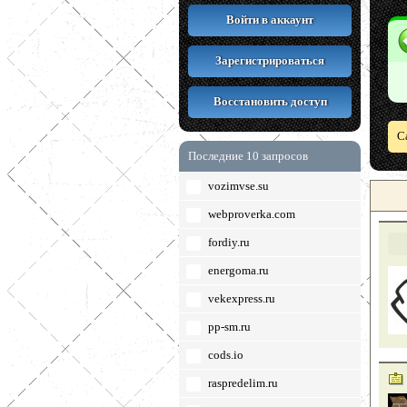
Войти в аккаунт
Зарегистрироваться
Восстановить доступ
С
Последние 10 запросов
vozimvse.su
webproverka.com
fordiy.ru
energoma.ru
vekexpress.ru
pp-sm.ru
cods.io
raspredelim.ru