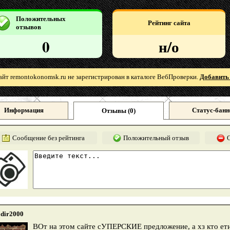
Положительных
Рейтинг сайта
отзывов
0
н/о
айт remontokonomsk.ru не зарегистрирован в каталоге ВебПроверки.
Добавить 
Информация
Статус-банн
Отзывы (
0
)
Сообщение без рейтинга
Положительный отзыв
dir2000
ВОт на этом сайте сУПЕРСКИЕ предложение, а хз кто ет