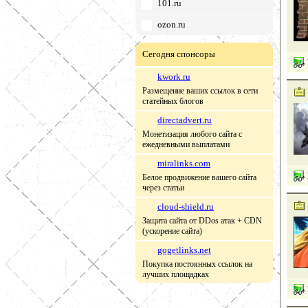
101.ru
ozon.ru
Сегодня спонсоры
kwork.ru
Размещение ваших ссылок в сети
статейных блогов
directadvert.ru
Монетизация любого сайта с
ежедневными выплатами
miralinks.com
Белое продвижение вашего сайта
через статьи
cloud-shield.ru
Защита сайта от DDos атак + CDN
(ускорение сайта)
gogetlinks.net
Покупка постоянных ссылок на
лучших площадках