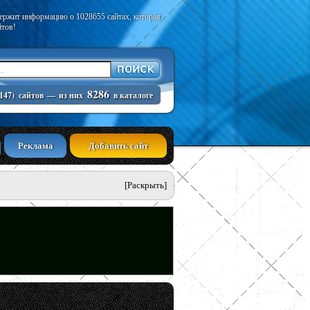
держит информацию о 1028655 сайтах, которая
йтов!
8286
147)
сайтов
—
из них
в каталоге
Реклама
Добавить сайт
[Раскрыть]