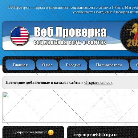
ВебПроверка — первая и единственная социальная сеть о сайтах в РУнете. Мы раб
увеличивается ежедневно благодаря наши
Главная
О нас
Беседка
Пользователи
Последние добавленные в каталог сайты
»
Открыть список
Добро пожаловать!
regionproektstroy.ru