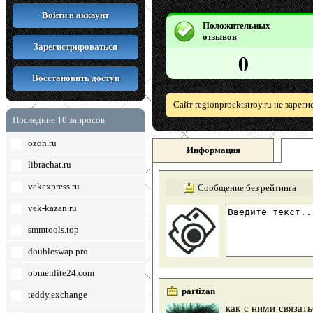
Войти в аккаунт
Положительных
отзывов
Зарегистрироваться
0
Восстановить доступ
Сайт regionproektstroy.ru не заре
Последние 10 запросов
ozon.ru
Информация
librachat.ru
vekexpress.ru
Сообщение без рейтинга
vek-kazan.ru
smmtools.top
doubleswap.pro
obmenlite24.com
partizan
teddy.exchange
как с ними связат