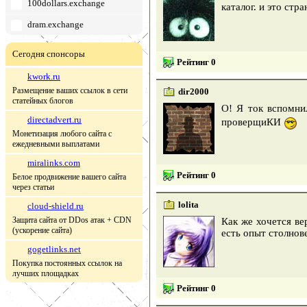
100dollars.exchange
каталог. и это стр
dram.exchange
Сегодня спонсоры
Рейтинг 0
kwork.ru
Размещение ваших ссылок в сети
dir2000
статейных блогов
О! Я ток вспомни
directadvert.ru
проверщиКИ
Монетизация любого сайта с
ежедневными выплатами
miralinks.com
Рейтинг 0
Белое продвижение вашего сайта
через статьи
lolita
cloud-shield.ru
Защита сайта от DDos атак + CDN
Как же хочется ве
(ускорение сайта)
есть опыт столнов
gogetlinks.net
Покупка постоянных ссылок на
лучших площадках
Рейтинг 0