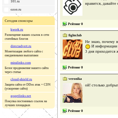
101.ru
нравится, давайте
ozon.ru
Сегодня спонсоры
Рейтинг 0
kwork.ru
Размещение ваших ссылок в сети
fightclub
статейных блогов
Не знаю, почему в
directadvert.ru
И информации м
3 дня приходится 
Монетизация любого сайта с
ежедневными выплатами
miralinks.com
Рейтинг 0
Белое продвижение вашего сайта
через статьи
veronika
cloud-shield.ru
Защита сайта от DDos атак + CDN
ой! столько добры
(ускорение сайта)
gogetlinks.net
Покупка постоянных ссылок на
лучших площадках
Рейтинг 0