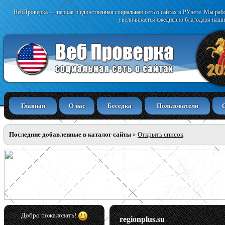
ВебПроверка — первая и единственная социальная сеть о сайтах в РУнете. Мы раб
увеличивается ежедневно благодаря наши
Главная
О нас
Беседка
Пользователи
Последние добавленные в каталог сайты
»
Открыть список
Добро пожаловать!
regionplus.su