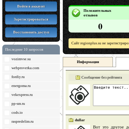
Войти в аккаунт
Положительных
отзывов
Зарегистрироваться
0
Восстановить доступ
Сайт regionplus.su не зарегистрир
Последние 10 запросов
vozimvse.su
Информация
webproverka.com
fordiy.ru
Сообщение без рейтинга
energoma.ru
vekexpress.ru
pp-sm.ru
cods.io
dullar
raspredelim.ru
Вот это другое д