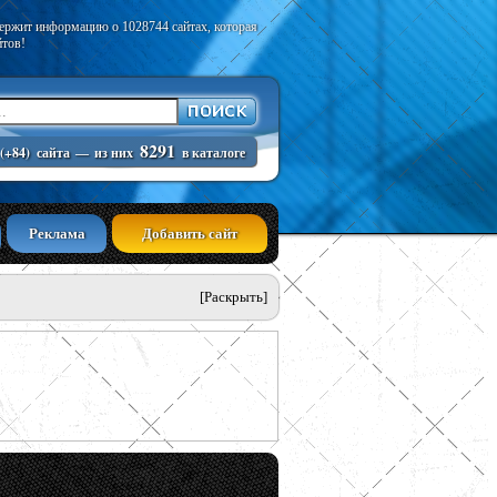
держит информацию о 1028744 сайтах, которая
йтов!
8291
(+84)
сайта
—
из них
в каталоге
Реклама
Добавить сайт
[Раскрыть]