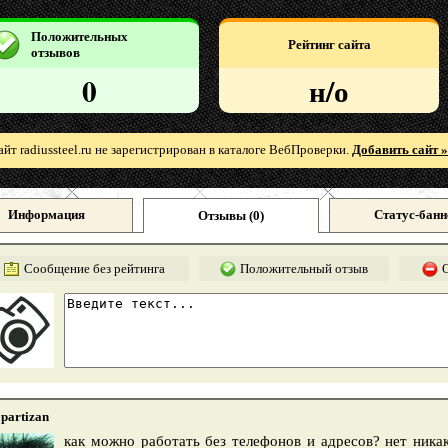
Положительных
Рейтинг сайта
отзывов
0
н/о
айт radiussteel.ru не зарегистрирован в каталоге ВебПроверки.
Добавить сайт »
Информация
Статус-банн
Отзывы (
0
)
Сообщение без рейтинга
Положительный отзыв
partizan
как можно работать без телефонов и адресов? нет никак