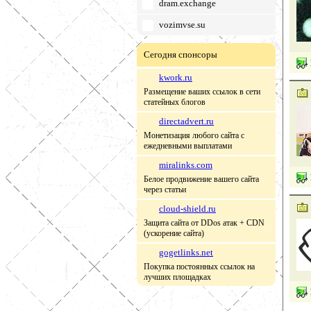
dram.exchange
vozimvse.su
Сегодня спонсоры
kwork.ru
Размещение ваших ссылок в сети
статейных блогов
directadvert.ru
Монетизация любого сайта с
ежедневными выплатами
miralinks.com
Белое продвижение вашего сайта
через статьи
cloud-shield.ru
Защита сайта от DDos атак + CDN
(ускорение сайта)
gogetlinks.net
Покупка постоянных ссылок на
лучших площадках