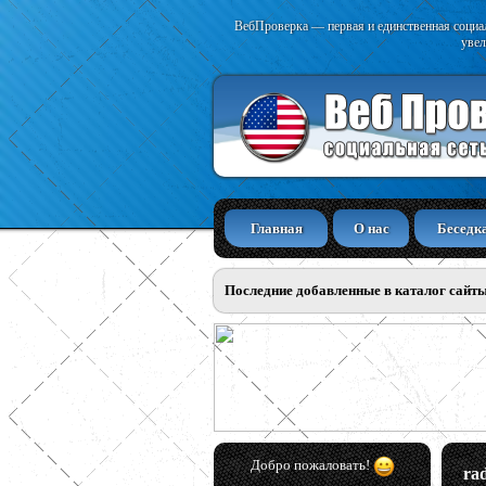
ВебПроверка — первая и единственная социал
увел
Главная
О нас
Беседк
Последние добавленные в каталог сайт
Добро пожаловать!
rad