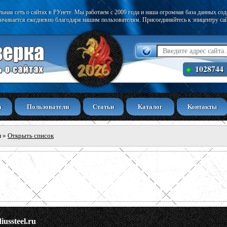
ьная сеть о сайтах в РУнете. Мы работаем с 2009 года и наша огромная база данных со
ичивается ежедневно благодаря нашим пользователям. Присоединяйтесь к эпицентру са
1028744
а
Пользователи
Статьи
Каталог
Контакты
ы
»
Открыть список
iussteel.ru