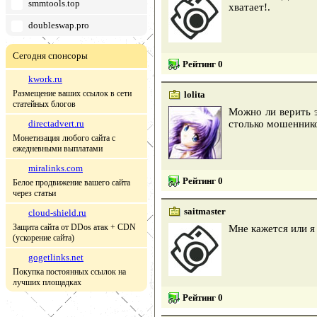
smmtools.top
хватает!.
doubleswap.pro
Сегодня спонсоры
Рейтинг 0
kwork.ru
Размещение ваших ссылок в сети
lolita
статейных блогов
Можно ли верить э
directadvert.ru
столько мошеннико
Монетизация любого сайта с
ежедневными выплатами
miralinks.com
Рейтинг 0
Белое продвижение вашего сайта
через статьи
saitmaster
cloud-shield.ru
Защита сайта от DDos атак + CDN
Мне кажется или я
(ускорение сайта)
gogetlinks.net
Покупка постоянных ссылок на
лучших площадках
Рейтинг 0