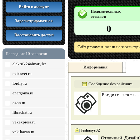
Войти в аккаунт
Положительных
отзывов
Зарегистрироваться
0
Восстановить доступ
Сайт promwest-met.ru не зарегистр
Последние 10 запросов
elektrik24almaty.kz
Информация
exit-svet.ru
fordiy.ru
Сообщение без рейтинга
energoma.ru
ozon.ru
librachat.ru
vekexpress.ru
leshasys32
vek-kazan.ru
Отличный Дизайн