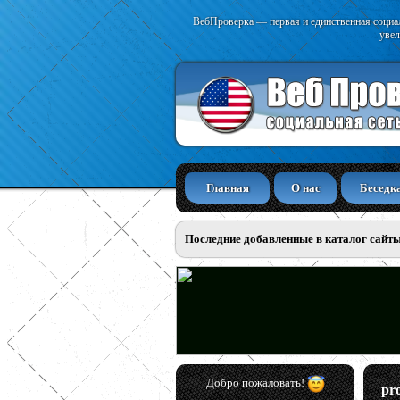
ВебПроверка — первая и единственная социал
увел
Главная
О нас
Беседк
Последние добавленные в каталог сайт
Добро пожаловать!
pr