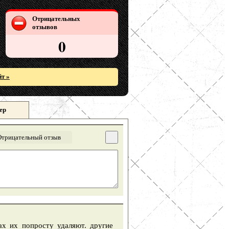
Отрицательных
отзывов
0
т »
ер
Отрицательный отзыв
ах их попросту удаляют. другие