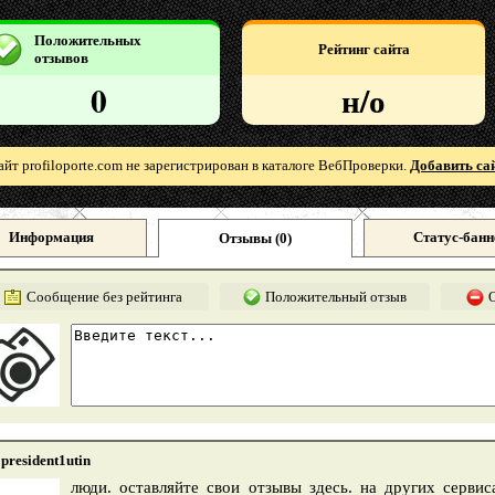
Положительных
Рейтинг сайта
отзывов
0
н/о
айт profiloporte.com не зарегистрирован в каталоге ВебПроверки.
Добавить сай
Информация
Статус-банн
Отзывы (
0
)
Сообщение без рейтинга
Положительный отзыв
president1utin
люди. оставляйте свои отзывы здесь. на других сервис