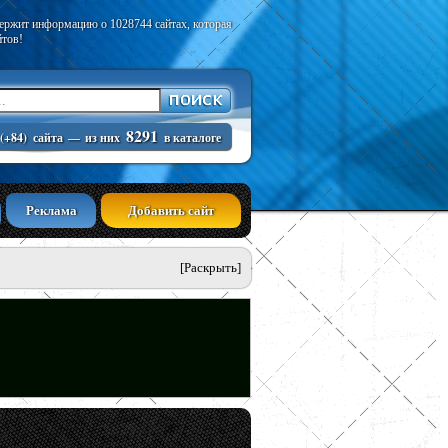
держит информацию о 1028744 сайтах, которая
йтов!
8291
(+84)
сайта
—
из них
в каталоге
Реклама
Добавить сайт
[Раскрыть]