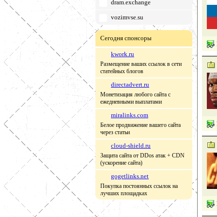
dram.exchange
vozimvse.su
Сегодня спонсоры
kwork.ru
Размещение ваших ссылок в сети
статейных блогов
directadvert.ru
Монетизация любого сайта с
ежедневными выплатами
miralinks.com
Белое продвижение вашего сайта
через статьи
cloud-shield.ru
Защита сайта от DDos атак + CDN
(ускорение сайта)
gogetlinks.net
Покупка постоянных ссылок на
лучших площадках