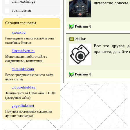
dram.exchange
интересно совсем.
vozimvse.su
Сегодня спонсоры
Рейтинг 0
kwork.ru
Размещение ваших ссылок в сети
dullar
статейных блогов
Вот это другое д
directadvert.ru
нравится, давайте
Монетизация любого сайта с
ежедневными выплатами
miralinks.com
Рейтинг 0
Белое продвижение вашего сайта
через статьи
cloud-shield.ru
Защита сайта от DDos атак + CDN
(ускорение сайта)
gogetlinks.net
Покупка постоянных ссылок на
лучших площадках