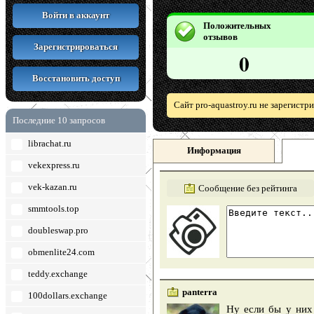
Войти в аккаунт
Положительных
отзывов
Зарегистрироваться
0
Восстановить доступ
Сайт pro-aquastroy.ru не зарегист
Последние 10 запросов
librachat.ru
Информация
vekexpress.ru
vek-kazan.ru
Сообщение без рейтинга
smmtools.top
doubleswap.pro
obmenlite24.com
teddy.exchange
panterra
100dollars.exchange
Ну если бы у них