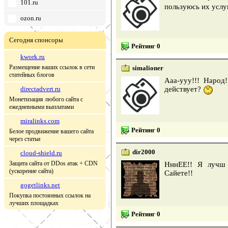
101.ru
пользуюсь их услу
ozon.ru
Сегодня спонсоры
Рейтинг 0
kwork.ru
Размещение ваших ссылок в сети
simalioner
статейных блогов
Ааа-ууу!!! Народ
directadvert.ru
действует?
Монетизация любого сайта с
ежедневными выплатами
miralinks.com
Рейтинг 0
Белое продвижение вашего сайта
через статьи
dir2000
cloud-shield.ru
Защита сайта от DDos атак + CDN
НннЕЕ!! Я лучш
(ускорение сайта)
Сайете!!
gogetlinks.net
Покупка постоянных ссылок на
лучших площадках
Рейтинг 0