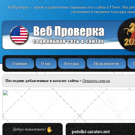
ВебПроверка — первая и единственная социальная сеть о сайтах в РУнете. Мы раб
увеличивается ежедневно благодаря наши
Главная
О нас
Беседка
Пользователи
Последние добавленные в каталог сайты
»
Открыть список
Добро пожаловать!
potolki-saratov.net