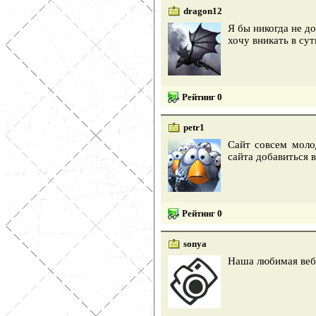
dragon12
Я бы никогда не д
хочу вникать в су
Рейтинг 0
petr1
Сайт совсем моло
сайта добавиться 
Рейтинг 0
sonya
Наша любимая вебп