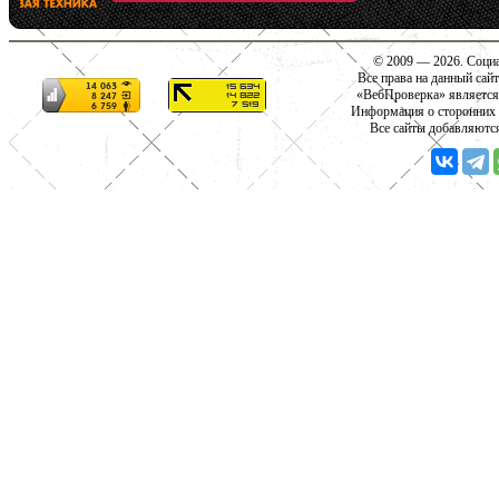
© 2009 — 2026. Социа
Все права на данный сай
«ВебПроверка» является
Информация о сторонних с
Все сайты добавляютс