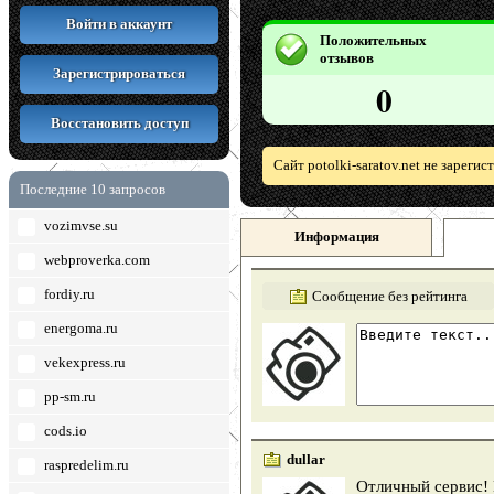
Войти в аккаунт
Положительных
отзывов
Зарегистрироваться
0
Восстановить доступ
Сайт potolki-saratov.net не зареги
Последние 10 запросов
vozimvse.su
Информация
webproverka.com
fordiy.ru
Сообщение без рейтинга
energoma.ru
vekexpress.ru
pp-sm.ru
cods.io
dullar
raspredelim.ru
Отличный сервис!