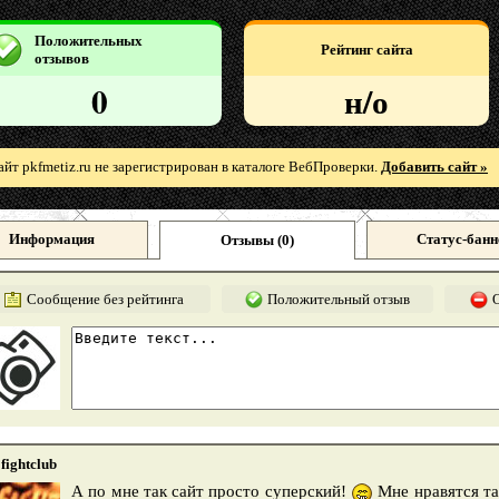
Положительных
Рейтинг сайта
отзывов
0
н/о
айт pkfmetiz.ru не зарегистрирован в каталоге ВебПроверки.
Добавить сайт »
Информация
Статус-банн
Отзывы (
0
)
Сообщение без рейтинга
Положительный отзыв
fightclub
А по мне так сайт просто суперский!
Мне нравятся та