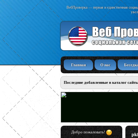
ВебПроверка — первая и единственная социал
увел
Главная
О нас
Беседк
Последние добавленные в каталог сайт
Добро пожаловать!
pk