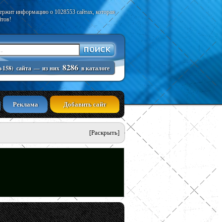
держит информацию о 1028553 сайтах, которая
йтов!
8286
+158)
сайта
—
из них
в каталоге
Реклама
Добавить сайт
[Раскрыть]