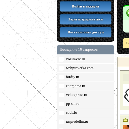
Войти в аккаунт
Зарегистрироваться
Восстановить доступ
С
Последние 10 запросов
vozimvse.su
webproverka.com
fordiy.ru
energoma.ru
vekexpress.ru
pp-sm.ru
cods.io
raspredelim.ru