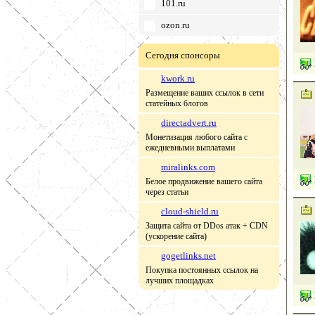
101.ru
ozon.ru
Сегодня спонсоры
kwork.ru
Размещение ваших ссылок в сети
статейных блогов
directadvert.ru
Монетизация любого сайта с
ежедневными выплатами
miralinks.com
Белое продвижение вашего сайта
через статьи
cloud-shield.ru
Защита сайта от DDos атак + CDN
(ускорение сайта)
gogetlinks.net
Покупка постоянных ссылок на
лучших площадках