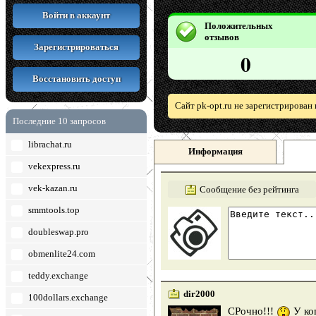
Войти в аккаунт
Положительных
отзывов
Зарегистрироваться
0
Восстановить доступ
Сайт pk-opt.ru не зарегистрирован
Последние 10 запросов
librachat.ru
Информация
vekexpress.ru
vek-kazan.ru
Сообщение без рейтинга
smmtools.top
doubleswap.pro
obmenlite24.com
teddy.exchange
dir2000
100dollars.exchange
СРочно!!!
У ког