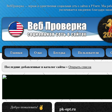
ВебПроверка — первая и единственная социальная сеть о сайтах в РУнете. Мы раб
увеличивается ежедневно благодаря наши
Главная
О нас
Беседка
Пользователи
Последние добавленные в каталог сайты
»
Открыть список
Добро пожаловать!
pk-opt.ru