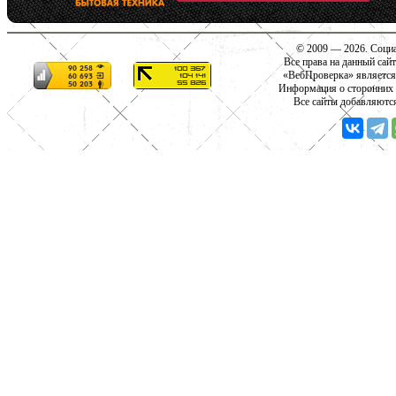
© 2009 — 2026. Социа
Все права на данный сай
«ВебПроверка» является
Информация о сторонних с
Все сайты добавляютс