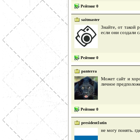
Рейтинг 0
saitmaster
Знайте, от такой 
если они создали с
Рейтинг 0
panterra
Может сайт и хоро
личное предполож
Рейтинг 0
president1utin
не могу понять. гд