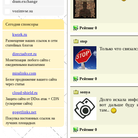
dram.exchange
vozimvse.su
Сегодня спонсоры
Рейтинг 0
kwork.ru
Размещение ваших ссылок в сети
stop
статейных блогов
Только что связалс
directadvert.ru
Монетизация любого сайта с
ежедневными выплатами
miralinks.com
Рейтинг 0
Белое продвижение вашего сайта
через статьи
sonya
cloud-shield.ru
Защита сайта от DDos атак + CDN
Долго искала инфо
(ускорение сайта)
вот дальше буду 
там..
gogetlinks.net
Покупка постоянных ссылок на
лучших площадках
Рейтинг 0