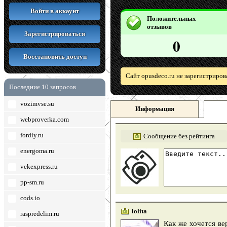
Войти в аккаунт
Положительных
отзывов
Зарегистрироваться
0
Восстановить доступ
Сайт opusdeco.ru не зарегистриров
Последние 10 запросов
vozimvse.su
Информация
webproverka.com
fordiy.ru
Сообщение без рейтинга
energoma.ru
vekexpress.ru
pp-sm.ru
cods.io
lolita
raspredelim.ru
Как же хочется ве