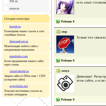
101.ru
есть опыт столнов
ozon.ru
Сегодня спонсоры
Рейтинг 0
kwork.ru
Размещение ваших ссылок в сети
stop
статейных блогов
Только что связалс
directadvert.ru
Монетизация любого сайта с
ежедневными выплатами
miralinks.com
Рейтинг 0
Белое продвижение вашего сайта
через статьи
sonya
cloud-shield.ru
Защита сайта от DDos атак + CDN
Девчонки! Регистр
(ускорение сайта)
этом сайте, а есл
gogetlinks.net
Покупка постоянных ссылок на
лучших площадках
Рейтинг 0