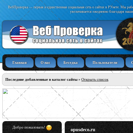
ВебПроверка — первая и единственная социальная сеть о сайтах в РУнете. Мы раб
увеличивается ежедневно благодаря наши
Главная
О нас
Беседка
Пользователи
Последние добавленные в каталог сайты
»
Открыть список
Добро пожаловать!
opusdeco.ru