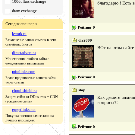
100dollars.exchange
благодарю ! Есть в
dram.exchange
Сегодня спонсоры
Рейтинг 0
kwork.ru
Размещение ваших ссылок в сети
dir2000
статейных блогов
ВОт на этом сайте
directadvert.ru
Монетизация любого сайта с
ежедневными выплатами
miralinks.com
Рейтинг 0
Белое продвижение вашего сайта
через статьи
stop
cloud-shield.ru
Защита сайта от DDos атак + CDN
Как дмаете админи
(ускорение сайта)
вопросы?!
gogetlinks.net
Покупка постоянных ссылок на
лучших площадках
Рейтинг 0