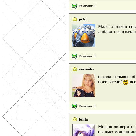
Рейтинг 0
petr1
Мало отзывов сов
добавиться в ката
Рейтинг 0
veronika
искала отзывы об
посетителей
все
Рейтинг 0
lolita
Можно ли верить э
столько мошеннико