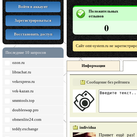
Войти в аккаунт
Положительных
отзывов
Зарегистрироваться
0
Восстановить доступ
Сайт omt-system.ru не зарегистрир
Последние 10 запросов
ozon.ru
Информация
librachat.ru
vekexpress.ru
Сообщение без рейтинга
vek-kazan.ru
smmtools.top
doubleswap.pro
obmenlite24.com
individua
teddy.exchange
Привет ещё раз!