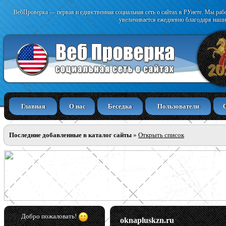
ВебПроверка — первая и единственная социальная сеть о сайтах в РУнете. Мы раб
увеличивается ежедневно благодаря наши
Главная
О нас
Беседка
Пользователи
Последние добавленные в каталог сайты
»
Открыть список
Добро пожаловать!
oknapluskzn.ru