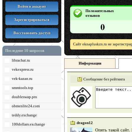
Войти в аккаунт
Положительных
отзывов
Зарегистрироваться
0
Восстановить доступ
Сайт oknapluskzn.ru не зарегистри
Последние 10 запросов
librachat.ru
Информация
vekexpress.ru
vek-kazan.ru
Сообщение без рейтинга
smmtools.top
doubleswap.pro
obmenlite24.com
teddy.exchange
dragon12
100dollars.exchange
Опять такой сайт.