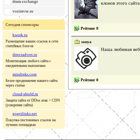
dram.exchange
клонов этого сайта
vozimvse.su
Сегодня спонсоры
Рейтинг 0
kwork.ru
Размещение ваших ссылок в сети
sonya
статейных блогов
Наша любимая вебп
directadvert.ru
Монетизация любого сайта с
ежедневными выплатами
miralinks.com
Рейтинг 0
Белое продвижение вашего сайта
через статьи
cloud-shield.ru
Защита сайта от DDos атак + CDN
(ускорение сайта)
gogetlinks.net
Покупка постоянных ссылок на
лучших площадках