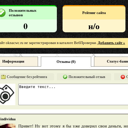
Положительных
Рейтинг сайта
отзывов
0
н/о
айт oknacwc.ru не зарегистрирован в каталоге ВебПроверки.
Добавить сайт »
Информация
Статус-банн
Отзывы (
0
)
Сообщение без рейтинга
Положительный отзыв
individua
Привет! Ну вот этому я бы уже доверил свои деньги, н