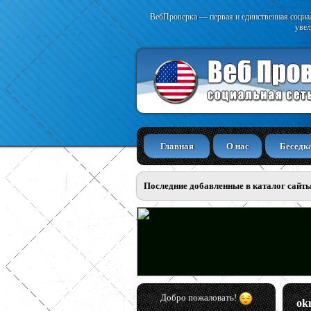
ВебПроверка — первая и единственная социал
увел
Главная
О нас
Беседк
Последние добавленные в каталог сайт
Добро пожаловать!
ok