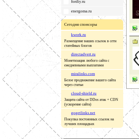
fordiy.ru
energoma.ru
Сегодня спонсоры
kwork.ru
Размещение ваших ссылок в сети
статейных блогов
directadvert.ru
Монетизация любого сайта с
ежедневными выплатами
miralinks.com
Белое продвижение вашего сайта
через статьи
cloud-shield.ru
Защита сайта от DDos атак + CDN
(ускорение сайта)
gogetlinks.net
Покупка постоянных ссылок на
лучших площадках