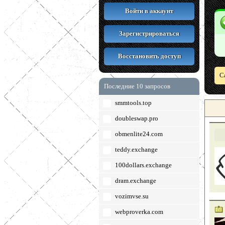
Войти в аккаунт
Зарегистрироваться
Восстановить доступ
С
Последние 10 запросов
smmtools.top
doubleswap.pro
obmenlite24.com
teddy.exchange
100dollars.exchange
dram.exchange
vozimvse.su
webproverka.com