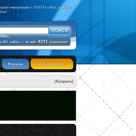
держит информацию о 1028743 сайтах, которая
йтов!
8291
(+83)
сайта
—
из них
в каталоге
Реклама
Добавить сайт
[Раскрыть]