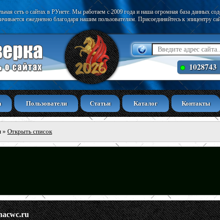
ьная сеть о сайтах в РУнете. Мы работаем с 2009 года и наша огромная база данных со
ичивается ежедневно благодаря нашим пользователям. Присоединяйтесь к эпицентру са
1028743
а
Пользователи
Статьи
Каталог
Контакты
ы
»
Открыть список
nacwc.ru