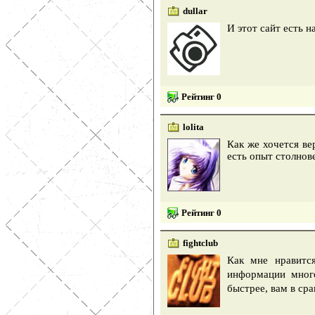
dullar
И этот сайт есть н
Рейтинг 0
lolita
Как же хочется ве
есть опыт столнов
Рейтинг 0
fightclub
Как мне нравитс
информации много
быстрее, вам в ср