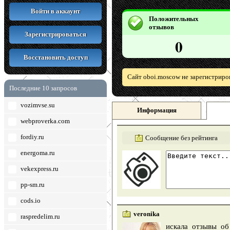
Войти в аккаунт
Положительных
отзывов
Зарегистрироваться
0
Восстановить доступ
Сайт oboi.moscow не зарегистриро
Последние 10 запросов
vozimvse.su
Информация
webproverka.com
fordiy.ru
Сообщение без рейтинга
energoma.ru
vekexpress.ru
pp-sm.ru
cods.io
veronika
raspredelim.ru
искала отзывы об