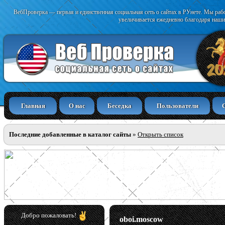
ВебПроверка — первая и единственная социальная сеть о сайтах в РУнете. Мы раб
увеличивается ежедневно благодаря наши
Главная
О нас
Беседка
Пользователи
Последние добавленные в каталог сайты
»
Открыть список
Добро пожаловать!
oboi.moscow