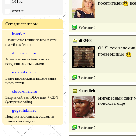
101.ru
посетителей
все
ozon.ru
Сегодня спонсоры
Рейтинг 0
kwork.ru
Размещение ваших ссылок в сети
dir2000
статейных блогов
О! Я ток вспомни
directadvert.ru
проверщиКИ
Монетизация любого сайта с
ежедневными выплатами
miralinks.com
Рейтинг 0
Белое продвижение вашего сайта
через статьи
shuralleh
cloud-shield.ru
Защита сайта от DDos атак + CDN
Интересный сайт м
(ускорение сайта)
поискать ещё
gogetlinks.net
Покупка постоянных ссылок на
лучших площадках
Рейтинг 0