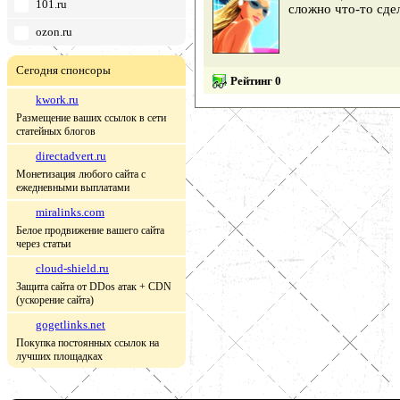
101.ru
сложно что-то сдел
ozon.ru
Сегодня спонсоры
Рейтинг 0
kwork.ru
Размещение ваших ссылок в сети
статейных блогов
directadvert.ru
Монетизация любого сайта с
ежедневными выплатами
miralinks.com
Белое продвижение вашего сайта
через статьи
cloud-shield.ru
Защита сайта от DDos атак + CDN
(ускорение сайта)
gogetlinks.net
Покупка постоянных ссылок на
лучших площадках