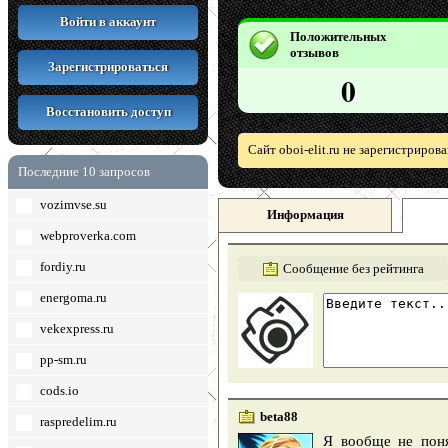
Войти в аккаунт
Положительных
отзывов
Зарегистрироваться
0
Восстановить доступ
Сайт oboi-elit.ru не зарегистриров
Последние 10 запросов
vozimvse.su
Информация
webproverka.com
fordiy.ru
Сообщение без рейтинга
energoma.ru
vekexpress.ru
pp-sm.ru
cods.io
beta88
raspredelim.ru
Я вообще не поня