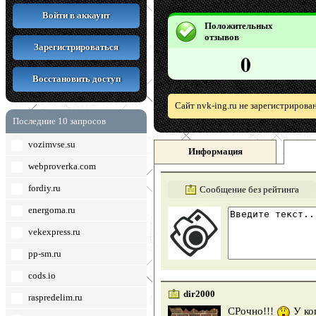
Войти в аккаунт
Положительных
отзывов
Зарегистрироваться
0
Восстановить доступ
Сайт nvk-ing.ru не зарегистрирова
Последние 10 запросов
vozimvse.su
Информация
webproverka.com
fordiy.ru
Сообщение без рейтинга
energoma.ru
vekexpress.ru
pp-sm.ru
cods.io
dir2000
raspredelim.ru
СРочно!!!
У ког