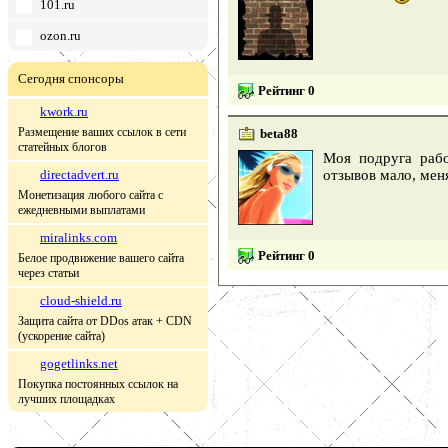
101.ru
ozon.ru
Сегодня спонсоры
Рейтинг 0
kwork.ru
Размещение ваших ссылок в сети
beta88
статейных блогов
Моя подруга рабо
directadvert.ru
отзывов мало, мен
Монетизация любого сайта с
ежедневными выплатами
miralinks.com
Рейтинг 0
Белое продвижение вашего сайта
через статьи
cloud-shield.ru
Защита сайта от DDos атак + CDN
(ускорение сайта)
gogetlinks.net
Покупка постоянных ссылок на
лучших площадках