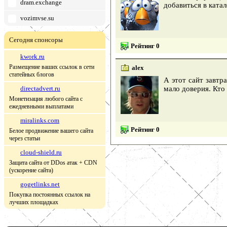
dram.exchange
добавиться в ката
vozimvse.su
Сегодня спонсоры
Рейтинг 0
kwork.ru
Размещение ваших ссылок в сети
alex
статейных блогов
А этот сайт завтр
directadvert.ru
мало доверия. Кто
Монетизация любого сайта с
ежедневными выплатами
miralinks.com
Рейтинг 0
Белое продвижение вашего сайта
через статьи
cloud-shield.ru
Защита сайта от DDos атак + CDN
(ускорение сайта)
gogetlinks.net
Покупка постоянных ссылок на
лучших площадках