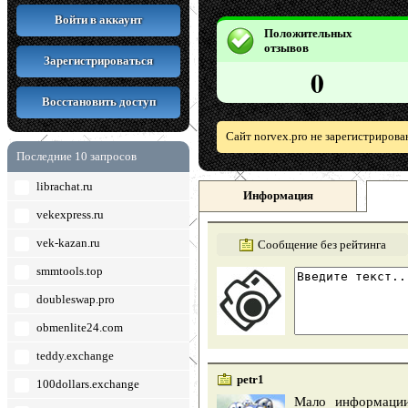
Войти в аккаунт
Положительных
отзывов
Зарегистрироваться
0
Восстановить доступ
Сайт norvex.pro не зарегистрирова
Последние 10 запросов
librachat.ru
Информация
vekexpress.ru
vek-kazan.ru
Сообщение без рейтинга
smmtools.top
doubleswap.pro
obmenlite24.com
teddy.exchange
petr1
100dollars.exchange
Мало информации