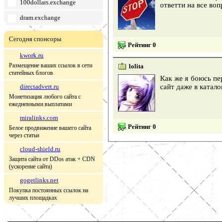
100dollars.exchange
ответти на все воп
dram.exchange
Сегодня спонсоры
Рейтинг 0
kwork.ru
Размещение ваших ссылок в сети
lolita
статейных блогов
Как же я боюсь пе
directadvert.ru
сайт даже в катал
Монетизация любого сайта с
ежедневными выплатами
miralinks.com
Рейтинг 0
Белое продвижение вашего сайта
через статьи
cloud-shield.ru
Защита сайта от DDos атак + CDN
(ускорение сайта)
gogetlinks.net
Покупка постоянных ссылок на
лучших площадках