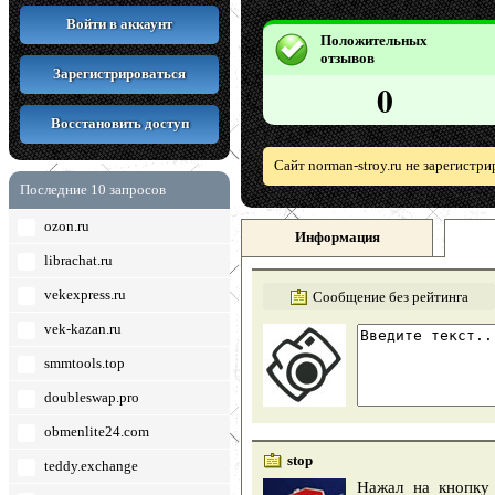
Войти в аккаунт
Положительных
отзывов
Зарегистрироваться
0
Восстановить доступ
Сайт norman-stroy.ru не зарегистр
Последние 10 запросов
ozon.ru
Информация
librachat.ru
vekexpress.ru
Сообщение без рейтинга
vek-kazan.ru
smmtools.top
doubleswap.pro
obmenlite24.com
stop
teddy.exchange
Нажал на кнопку 