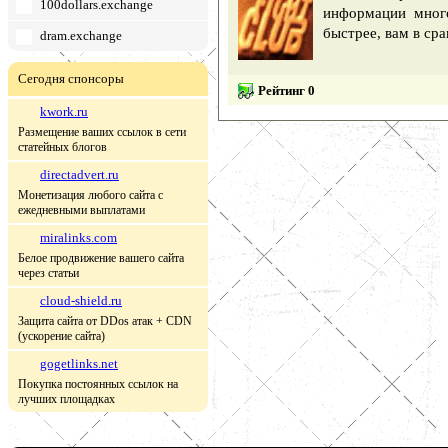
100dollars.exchange
информации много
быстрее, вам в ср
dram.exchange
Сегодня спонсоры
Рейтинг 0
kwork.ru
Размещение ваших ссылок в сети
статейных блогов
directadvert.ru
Монетизация любого сайта с
ежедневными выплатами
miralinks.com
Белое продвижение вашего сайта
через статьи
cloud-shield.ru
Защита сайта от DDos атак + CDN
(ускорение сайта)
gogetlinks.net
Покупка постоянных ссылок на
лучших площадках