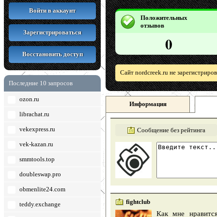
Войти в аккаунт
Положительных
отзывов
Зарегистрироваться
0
Восстановить доступ
Сайт nordcreek.ru не зарегистриро
Последние 10 запросов
ozon.ru
Информация
librachat.ru
vekexpress.ru
Сообщение без рейтинга
vek-kazan.ru
smmtools.top
doubleswap.pro
obmenlite24.com
fightclub
teddy.exchange
Как мне нравитс