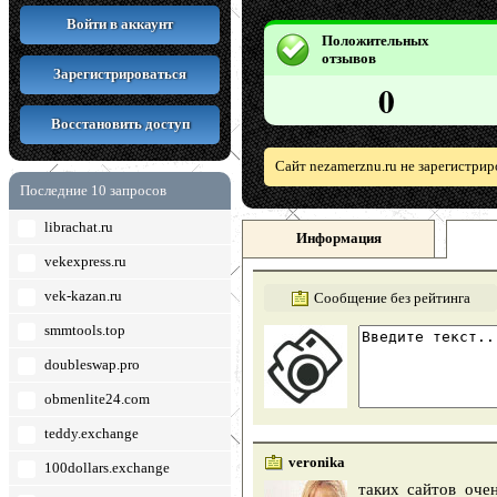
Войти в аккаунт
Положительных
отзывов
Зарегистрироваться
0
Восстановить доступ
Сайт nezamerznu.ru не зарегистри
Последние 10 запросов
librachat.ru
Информация
vekexpress.ru
vek-kazan.ru
Сообщение без рейтинга
smmtools.top
doubleswap.pro
obmenlite24.com
teddy.exchange
veronika
100dollars.exchange
таких сайтов оче