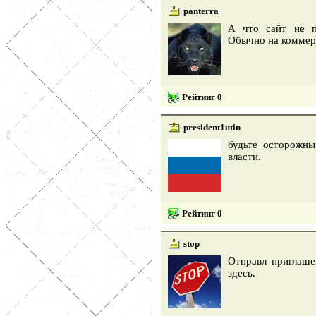
panterra
А что сайт не п
Обычно на коммерч
Рейтинг 0
president1utin
будьте осторожны
власти.
Рейтинг 0
stop
Отправл приглаше
здесь.