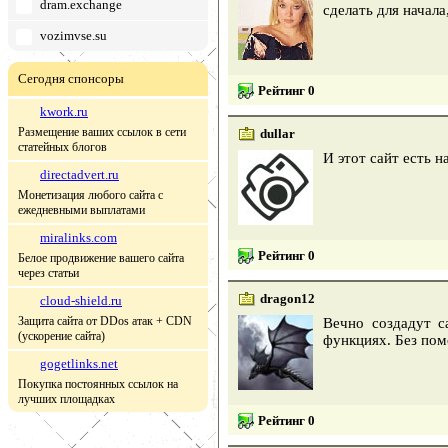
dram.exchange
сделать для начал
vozimvse.su
Сегодня спонсоры
Рейтинг 0
kwork.ru
Размещение ваших ссылок в сети
dullar
статейных блогов
И этот сайт есть н
directadvert.ru
Монетизация любого сайта с
ежедневными выплатами
miralinks.com
Рейтинг 0
Белое продвижение вашего сайта
через статьи
dragon12
cloud-shield.ru
Защита сайта от DDos атак + CDN
Вечно создадут с
(ускорение сайта)
функциях. Без пом
gogetlinks.net
Покупка постоянных ссылок на
лучших площадках
Рейтинг 0