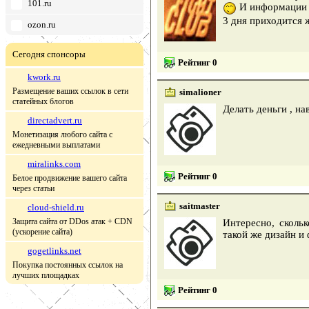
101.ru
И информации м
3 дня приходится 
ozon.ru
Сегодня спонсоры
Рейтинг 0
kwork.ru
Размещение ваших ссылок в сети
simalioner
статейных блогов
Делать деньги , на
directadvert.ru
Монетизация любого сайта с
ежедневными выплатами
miralinks.com
Рейтинг 0
Белое продвижение вашего сайта
через статьи
saitmaster
cloud-shield.ru
Защита сайта от DDos атак + CDN
Интересно, сколь
(ускорение сайта)
такой же дизайн и
gogetlinks.net
Покупка постоянных ссылок на
лучших площадках
Рейтинг 0