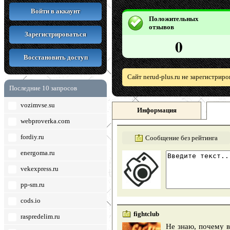
Войти в аккаунт
Положительных
отзывов
Зарегистрироваться
0
Восстановить доступ
Сайт nerud-plus.ru не зарегистрир
Последние 10 запросов
vozimvse.su
Информация
webproverka.com
fordiy.ru
Сообщение без рейтинга
energoma.ru
vekexpress.ru
pp-sm.ru
cods.io
fightclub
raspredelim.ru
Не знаю, почему в