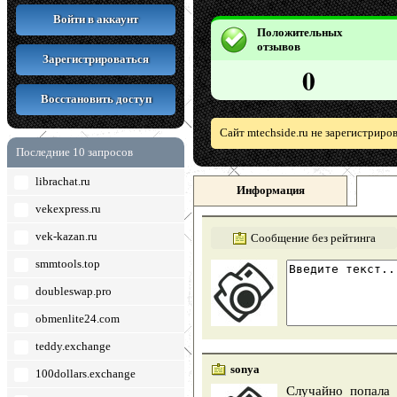
Войти в аккаунт
Положительных
отзывов
Зарегистрироваться
0
Восстановить доступ
Сайт mtechside.ru не зарегистриро
Последние 10 запросов
librachat.ru
Информация
vekexpress.ru
vek-kazan.ru
Сообщение без рейтинга
smmtools.top
doubleswap.pro
obmenlite24.com
teddy.exchange
sonya
100dollars.exchange
Случайно попала н