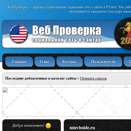
ВебПроверка — первая и единственная социальная сеть о сайтах в РУнете. Мы раб
увеличивается ежедневно благодаря наши
Главная
О нас
Беседка
Пользователи
Последние добавленные в каталог сайты
»
Открыть список
Добро пожаловать!
mtechside.ru