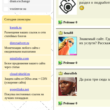
dram.exchange
раздел о подработ
vozimvse.su
Сегодня спонсоры
Рейтинг 0
kwork.ru
Размещение ваших ссылок в сети
beta88
статейных блогов
Знакомый сайт. Гд
directadvert.ru
их услуги? Расскаж
Монетизация любого сайта с
ежедневными выплатами
miralinks.com
Рейтинг 0
Белое продвижение вашего сайта
через статьи
shuralleh
cloud-shield.ru
Защита сайта от DDos атак + CDN
Да раза три сюда 
(ускорение сайта)
gogetlinks.net
Покупка постоянных ссылок на
лучших площадках
Рейтинг 0