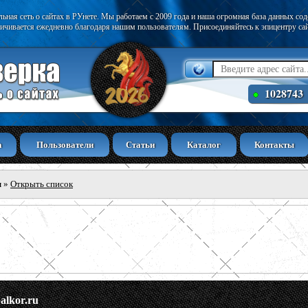
ьная сеть о сайтах в РУнете. Мы работаем с 2009 года и наша огромная база данных со
ичивается ежедневно благодаря нашим пользователям. Присоединяйтесь к эпицентру са
1028743
а
Пользователи
Статьи
Каталог
Контакты
ы
»
Открыть список
alkor.ru