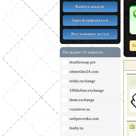
Войти в аккаунт
Зарегистрироваться
Восстановить доступ
С
Последние 10 запросов
doubleswap.pro
obmenlite24.com
teddy.exchange
100dollars.exchange
dram.exchange
vozimvse.su
webproverka.com
fordiy.ru