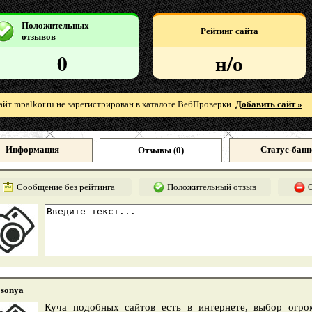
Положительных
Рейтинг сайта
отзывов
0
н/о
айт mpalkor.ru не зарегистрирован в каталоге ВебПроверки.
Добавить сайт »
Информация
Статус-банн
Отзывы (
0
)
Сообщение без рейтинга
Положительный отзыв
sonya
Куча подобных сайтов есть в интернете, выбор огро