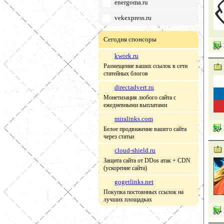
energoma.ru
vekexpress.ru
Сегодня спонсоры
kwork.ru
Размещение ваших ссылок в сети
статейных блогов
directadvert.ru
Монетизация любого сайта с
ежедневными выплатами
miralinks.com
Белое продвижение вашего сайта
через статьи
cloud-shield.ru
Защита сайта от DDos атак + CDN
(ускорение сайта)
gogetlinks.net
Покупка постоянных ссылок на
лучших площадках