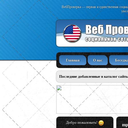
ВебПроверка — первая и единственная социал
увел
Главная
О нас
Беседк
Последние добавленные в каталог сайт
Добро пожаловать!
mp