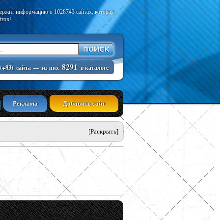
держит информацию о 1028743 сайтах, которая
йтов!
8291
(+83)
сайта
—
из них
в каталоге
Реклама
Добавить сайт
[Раскрыть]