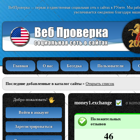
ВебПроверка — первая и единственная социальная сеть о сайтах в РУнете. Мы раб
увеличивается ежедневно благодаря наши
Главная
О нас
Беседка
Пользователи
Последние добавленные в каталог сайты
»
Открыть список
Добро пожаловать!
money1.exchange
в ката
Войти в аккаунт
Положительных
отзывов
Зарегистрироваться
46