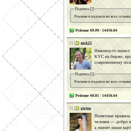
Подпись
[?]
Реклама в подписи во всех отзы
Рейтинг 69.99
/
14456.64
[!]
nick25
Наконец-то нашел 
KYC на бирже, про
современному пол
Подпись
[?]
Реклама в подписи во всех отзы
Рейтинг 60.01
/
14456.64
[!]
girina
Понятные правила 
человек — добро п
а значит наши кар