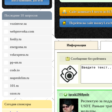
Восстановить доступ
Сайт занимает 8 место из 81
Последние 10 запросов
Перейти на сайт money1.exc
vozimvse.su
webproverka.com
fordiy.ru
Информация
energoma.ru
vekexpress.ru
Сообщение без рейтинга
pp-sm.ru
cods.io
raspredelim.ru
101.ru
ozon.ru
[!]
igrak1968pole
Респектую за подд
Сегодня спонсоры
USDT. Раньше трат
молодцы.