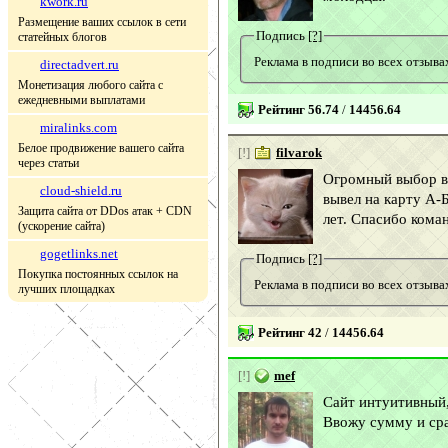
kwork.ru
Размещение ваших ссылок в сети
Подпись
[?]
статейных блогов
Реклама в подписи во всех отзы
directadvert.ru
Монетизация любого сайта с
ежедневными выплатами
Рейтинг 56.74
/
14456.64
miralinks.com
Белое продвижение вашего сайта
[!]
filvarok
через статьи
Огромный выбор ва
cloud-shield.ru
вывел на карту А-
Защита сайта от DDos атак + CDN
лет. Спасибо кома
(ускорение сайта)
gogetlinks.net
Подпись
[?]
Покупка постоянных ссылок на
Реклама в подписи во всех отзы
лучших площадках
Рейтинг 42
/
14456.64
[!]
mef
Сайт интуитивный, 
Ввожу сумму и сра