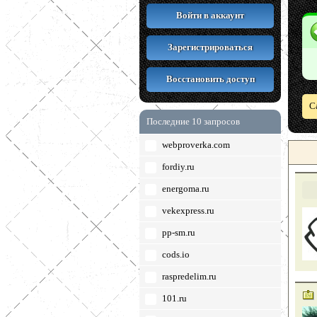
Войти в аккаунт
Зарегистрироваться
Восстановить доступ
С
Последние 10 запросов
webproverka.com
fordiy.ru
energoma.ru
vekexpress.ru
pp-sm.ru
cods.io
raspredelim.ru
101.ru