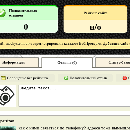
Положительных
Рейтинг сайта
отзывов
0
н/о
айт modsystem.ru не зарегистрирован в каталоге ВебПроверки.
Добавить сайт 
Информация
Статус-банн
Отзывы (
0
)
Сообщение без рейтинга
Положительный отзыв
partizan
как с ними связаться по телефону? адреса тоже вымышле