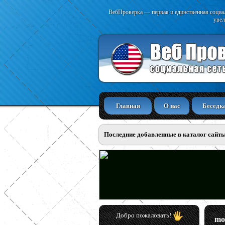
ВебПроверка — первая и единственная социал
увел
Главная
О нас
Беседк
Последние добавленные в каталог сайт
Добро пожаловать!
mo