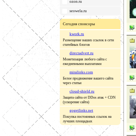
ozon.ru
seowela.ru
Сегодня спонсоры
kwork.ru
Размещение ваших ссылок в сети
статейных блогов
directadvert.ru
Монетизация любого сайта с
ежедневными выплатами
miralinks.com
Белое продвижение вашего сайта
через статьи
cloud-shield.ru
Защита сайта от DDos атак + CDN
(ускорение сайта)
gogetlinks.net
Покупка постоянных ссылок на
лучших площадках