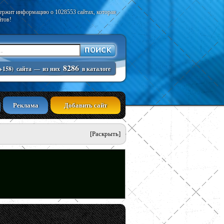
держит информацию о 1028553 сайтах, которая
йтов!
8286
+158)
сайта
—
из них
в каталоге
Реклама
Добавить сайт
[Раскрыть]