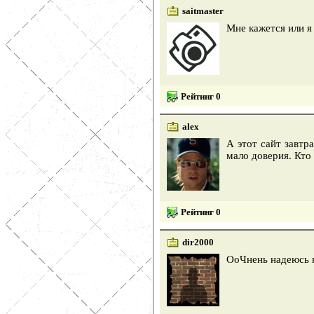
saitmaster
Мне кажется или я
Рейтинг 0
alex
А этот сайт завтр
мало доверия. Кто
Рейтинг 0
dir2000
ОоЧнень надеюсь н