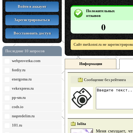
Войти в аккаунт
Положительных
отзывов
Зарегистрироваться
0
Восстановить доступ
Сайт metkonst.ru не зарегистриров
Последние 10 запросов
webproverka.com
Информация
fordiy.ru
energoma.ru
Сообщение без рейтинга
vekexpress.ru
pp-sm.ru
cods.io
raspredelim.ru
lolita
101.ru
Меня смущает, чт