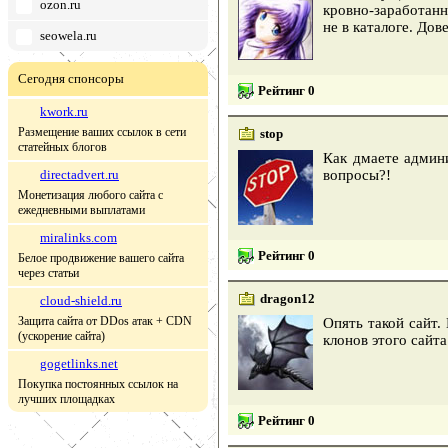
ozon.ru
кровно-заработанн
не в каталоге. Дов
seowela.ru
Сегодня спонсоры
Рейтинг 0
kwork.ru
Размещение ваших ссылок в сети
stop
статейных блогов
Как дмаете админи
directadvert.ru
вопросы?!
Монетизация любого сайта с
ежедневными выплатами
miralinks.com
Рейтинг 0
Белое продвижение вашего сайта
через статьи
dragon12
cloud-shield.ru
Защита сайта от DDos атак + CDN
Опять такой сайт.
(ускорение сайта)
клонов этого сайта
gogetlinks.net
Покупка постоянных ссылок на
лучших площадках
Рейтинг 0