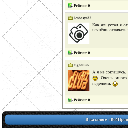
Рейтинг 0
leshasys32
Как же устал я о
начнёшь отличать 
Рейтинг 0
fightclub
А я не соглашусь,
Очень много 
неделями.
Рейтинг 0
В каталоге «ВебПров