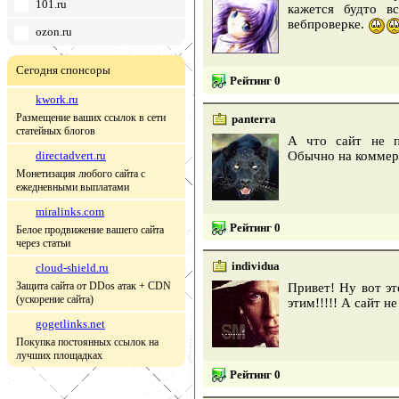
101.ru
кажется будто в
вебпроверке.
ozon.ru
Сегодня спонсоры
Рейтинг 0
kwork.ru
Размещение ваших ссылок в сети
panterra
статейных блогов
А что сайт не п
directadvert.ru
Обычно на коммерч
Монетизация любого сайта с
ежедневными выплатами
miralinks.com
Рейтинг 0
Белое продвижение вашего сайта
через статьи
individua
cloud-shield.ru
Защита сайта от DDos атак + CDN
Привет! Ну вот эт
(ускорение сайта)
этим!!!!! А сайт не
gogetlinks.net
Покупка постоянных ссылок на
лучших площадках
Рейтинг 0