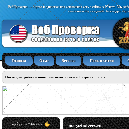
ВебПроверка — первая и единственная социальная сеть о сайтах в РУнете. Мы раб
увеличивается ежедневно благодаря наши
Главная
О нас
Беседка
Пользователи
Последние добавленные в каталог сайты
»
Открыть список
Добро пожаловать!
magazindvery.ru