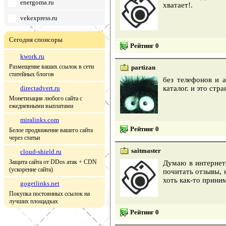
energoma.ru
хватает!.
vekexpress.ru
Сегодня спонсоры
Рейтинг 0
kwork.ru
Размещение ваших ссылок в сети
partizan
статейных блогов
без телефонов и а
directadvert.ru
каталог. и это стр
Монетизация любого сайта с
ежедневными выплатами
miralinks.com
Рейтинг 0
Белое продвижение вашего сайта
через статьи
saitmaster
cloud-shield.ru
Защита сайта от DDos атак + CDN
Думаю в интернет
(ускорение сайта)
почитать отзывы, 
хоть как-то прини
gogetlinks.net
Покупка постоянных ссылок на
лучших площадках
Рейтинг 0