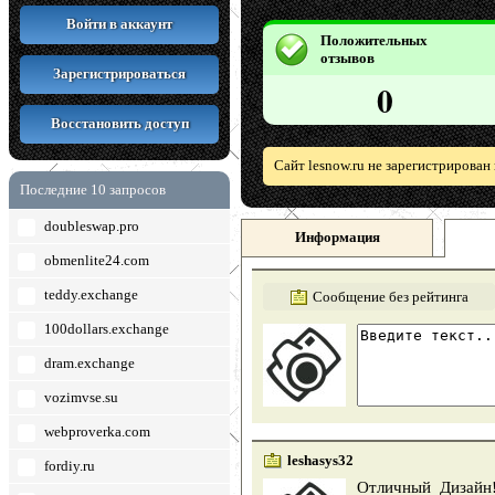
Войти в аккаунт
Положительных
отзывов
Зарегистрироваться
0
Восстановить доступ
Сайт lesnow.ru не зарегистрирован
Последние 10 запросов
doubleswap.pro
Информация
obmenlite24.com
teddy.exchange
Сообщение без рейтинга
100dollars.exchange
dram.exchange
vozimvse.su
webproverka.com
leshasys32
fordiy.ru
Отличный Дизайн