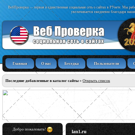
ВебПроверка — первая и единственная социальная сеть о сайтах в РУнете. Мы раб
увеличивается ежедневно благодаря наши
Главная
О нас
Беседка
Пользователи
Последние добавленные в каталог сайты
»
Открыть список
Добро пожаловать!
lan1.ru