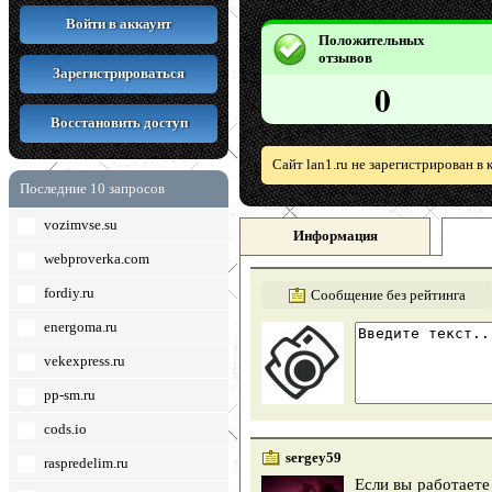
Войти в аккаунт
Положительных
отзывов
Зарегистрироваться
0
Восстановить доступ
Сайт lan1.ru не зарегистрирован в
Последние 10 запросов
vozimvse.su
Информация
webproverka.com
fordiy.ru
Сообщение без рейтинга
energoma.ru
vekexpress.ru
pp-sm.ru
cods.io
sergey59
raspredelim.ru
Если вы работаете