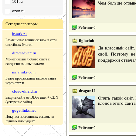
101.ru
Чем больше отзыво
ozon.ru
Сегодня спонсоры
Рейтинг 0
kwork.ru
Размещение ваших ссылок в сети
fightclub
статейных блогов
Да классный сайт
directadvert.ru
свой. Поэтому не
Монетизация любого сайта с
поддержки отвечал
ежедневными выплатами
miralinks.com
Рейтинг 0
Белое продвижение вашего сайта
через статьи
dragon12
cloud-shield.ru
Защита сайта от DDos атак + CDN
Опять такой сайт.
(ускорение сайта)
клонов этого сайта
gogetlinks.net
Покупка постоянных ссылок на
лучших площадках
Рейтинг 0