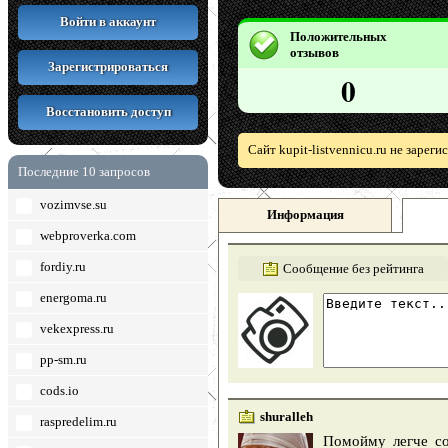
Войти в аккаунт
Положительных
отзывов
Зарегистрироваться
0
Восстановить доступ
Сайт kupit-listvennicu.ru не зарег
Последние 10 запросов
vozimvse.su
Информация
webproverka.com
fordiy.ru
Сообщение без рейтинга
energoma.ru
vekexpress.ru
pp-sm.ru
cods.io
shuralleh
raspredelim.ru
Помойму легче со