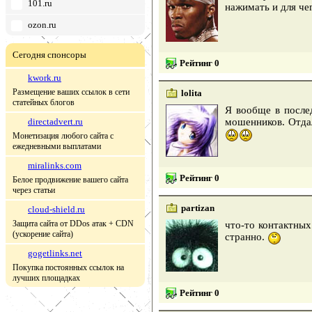
101.ru
нажимать и для че
ozon.ru
Сегодня спонсоры
Рейтинг 0
kwork.ru
Размещение ваших ссылок в сети
lolita
статейных блогов
Я вообще в послед
directadvert.ru
мошенников. Отдал
Монетизация любого сайта с
ежедневными выплатами
miralinks.com
Рейтинг 0
Белое продвижение вашего сайта
через статьи
partizan
cloud-shield.ru
Защита сайта от DDos атак + CDN
что-то контактных
(ускорение сайта)
странно.
gogetlinks.net
Покупка постоянных ссылок на
лучших площадках
Рейтинг 0