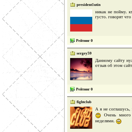
president1utin
никак не пойму. к
густо. говорят что
Рейтинг 0
sergey59
Данному сайту ну
отзыв об этом сайт
Рейтинг 0
fightclub
А я не соглашусь,
Очень много 
неделями.