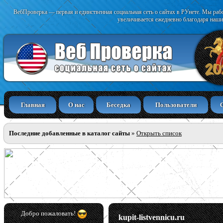
ВебПроверка — первая и единственная социальная сеть о сайтах в РУнете. Мы раб
увеличивается ежедневно благодаря наши
Главная
О нас
Беседка
Пользователи
Последние добавленные в каталог сайты
»
Открыть список
Добро пожаловать!
kupit-listvennicu.ru