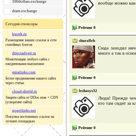
100dollars.exchange
вообще можно как
dram.exchange
Сегодня спонсоры
Рейтинг 0
kwork.ru
Размещение ваших ссылок в сети
shuralleh
статейных блогов
Сюда заходил нич
directadvert.ru
много а так в осн
Монетизация любого сайта с
ежедневными выплатами
miralinks.com
Рейтинг 0
Белое продвижение вашего сайта
через статьи
leshasys32
cloud-shield.ru
Защита сайта от DDos атак + CDN
Люди! Прежде чем
(ускорение сайта)
кто там сидит за к
gogetlinks.net
Покупка постоянных ссылок на
лучших площадках
Рейтинг 0