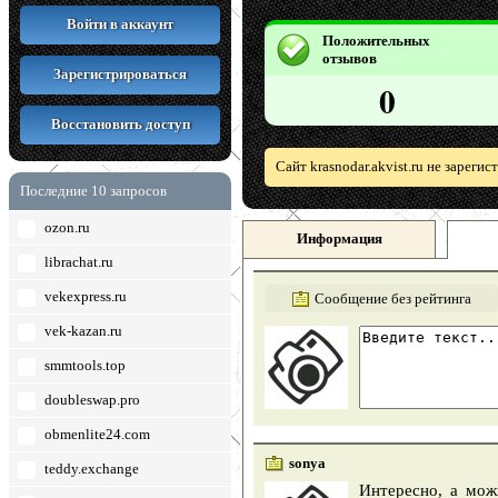
Войти в аккаунт
Положительных
отзывов
Зарегистрироваться
0
Восстановить доступ
Сайт krasnodar.akvist.ru не зареги
Последние 10 запросов
ozon.ru
Информация
librachat.ru
vekexpress.ru
Сообщение без рейтинга
vek-kazan.ru
smmtools.top
doubleswap.pro
obmenlite24.com
sonya
teddy.exchange
Интересно, а мож