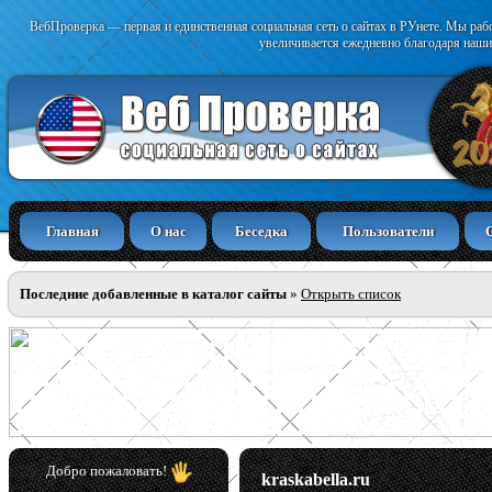
ВебПроверка — первая и единственная социальная сеть о сайтах в РУнете. Мы раб
увеличивается ежедневно благодаря наши
Главная
О нас
Беседка
Пользователи
Последние добавленные в каталог сайты
»
Открыть список
Добро пожаловать!
kraskabella.ru