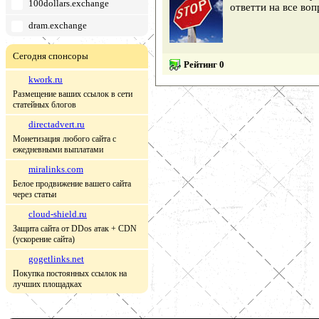
100dollars.exchange
ответти на все воп
dram.exchange
Сегодня спонсоры
Рейтинг 0
kwork.ru
Размещение ваших ссылок в сети
статейных блогов
directadvert.ru
Монетизация любого сайта с
ежедневными выплатами
miralinks.com
Белое продвижение вашего сайта
через статьи
cloud-shield.ru
Защита сайта от DDos атак + CDN
(ускорение сайта)
gogetlinks.net
Покупка постоянных ссылок на
лучших площадках