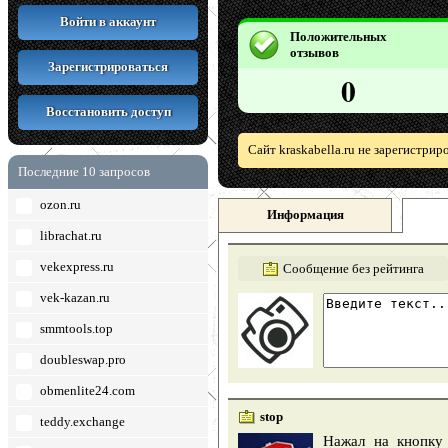
Войти в аккаунт
Положительных
отзывов
Зарегистрироваться
0
Восстановить доступ
Сайт kraskabella.ru не зарегистри
Последние 10 запросов
ozon.ru
Информация
librachat.ru
vekexpress.ru
Сообщение без рейтинга
vek-kazan.ru
smmtools.top
doubleswap.pro
obmenlite24.com
stop
teddy.exchange
Нажал на кнопку 