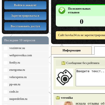
Войти в аккаунт
Положительных
отзывов
Зарегистрироваться
0
Восстановить доступ
Сайт kovka34.ru не зарегистриров
Последние 10 запросов
vozimvse.su
Информация
webproverka.com
fordiy.ru
Сообщение без рейтинга
energoma.ru
vekexpress.ru
pp-sm.ru
cods.io
veronika
raspredelim.ru
искала отзывы об