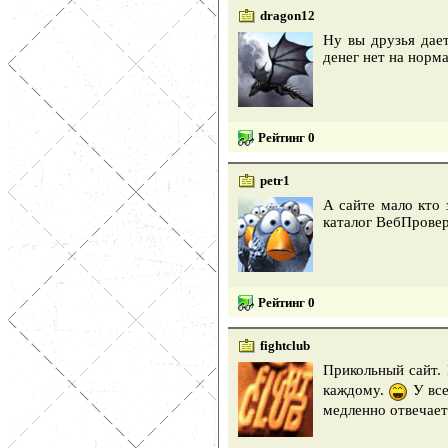
dragon12
Ну вы друзья дае
денег нет на норм
Рейтинг 0
petr1
А сайте мало кто 
каталог ВебПровер
Рейтинг 0
fightclub
Прикольный сайт.
каждому.
У все
медленно отвечает