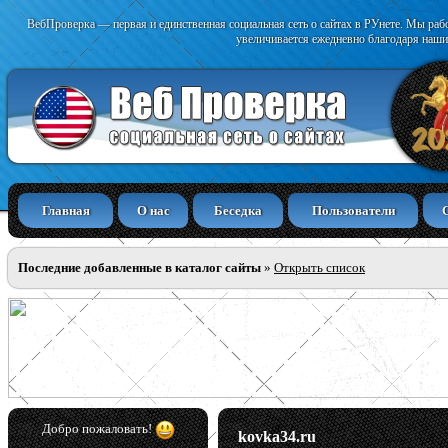
ВебПроверка — первая и единственная социальная сеть о сайтах в РУнете. Мы раб
увеличивается ежедневно благодаря наши
Главная
О нас
Беседка
Пользователи
Последние добавленные в каталог сайты
»
Открыть список
Добро пожаловать!
kovka34.ru