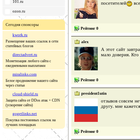
101.ru
посетителей
все
ozon.ru
Сегодня спонсоры
Рейтинг 0
kwork.ru
Размещение ваших ссылок в сети
alex
статейных блогов
А этот сайт завтр
directadvert.ru
мало доверия. Кто
Монетизация любого сайта с
ежедневными выплатами
miralinks.com
Рейтинг 0
Белое продвижение вашего сайта
через статьи
president1utin
cloud-shield.ru
Защита сайта от DDos атак + CDN
отзывов совсем не
(ускорение сайта)
другу. мне кажется
gogetlinks.net
Покупка постоянных ссылок на
лучших площадках
Рейтинг 0