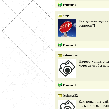
Рейтинг 0
stop
Как дмаете админи
вопросы?!
Рейтинг 0
saitmaster
Ничего удивитель
хочется чтобы ко 
Рейтинг 0
leshasys32
Как попал на сай
пользовался, вцело