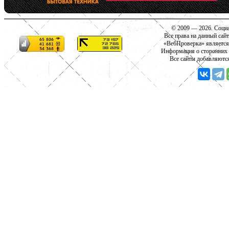
© 2009 — 2026. Социа
Все права на данный сай
«ВебПроверка» является
Информация о сторонних с
Все сайты добавляютс