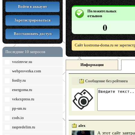
Войти в аккаунт
Положительных
отзывов
Зарегистрироваться
0
Восстановить доступ
Сайт kostroma-doma.ru не зарегис
Последние 10 запросов
vozimvse.su
Информация
webproverka.com
fordiy.ru
Сообщение без рейтинга
energoma.ru
vekexpress.ru
pp-sm.ru
cods.io
alex
raspredelim.ru
А этот сайт завтр