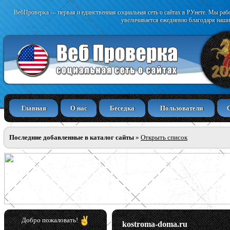
ВебПроверка — первая и единственная социальная сеть о сайтах в РУнете. Мы раб
увеличивается ежедневно благодаря наши
Главная
О нас
Беседка
Пользователи
Последние добавленные в каталог сайты
»
Открыть список
Добро пожаловать!
kostroma-doma.ru