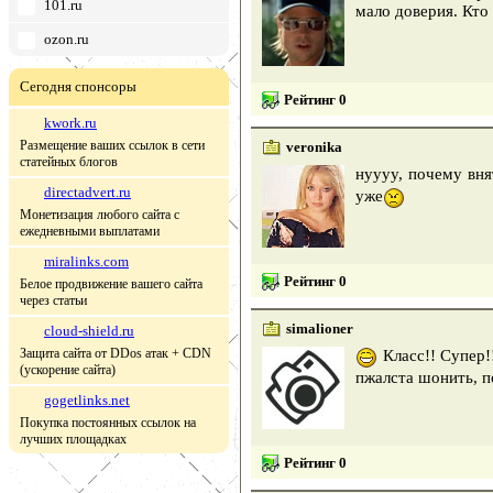
101.ru
мало доверия. Кто
ozon.ru
Сегодня спонсоры
Рейтинг 0
kwork.ru
Размещение ваших ссылок в сети
veronika
статейных блогов
нуууу, почему вня
directadvert.ru
уже
Монетизация любого сайта с
ежедневными выплатами
miralinks.com
Рейтинг 0
Белое продвижение вашего сайта
через статьи
simalioner
cloud-shield.ru
Защита сайта от DDos атак + CDN
Класс!! Супер!
(ускорение сайта)
пжалста шонить, 
gogetlinks.net
Покупка постоянных ссылок на
лучших площадках
Рейтинг 0