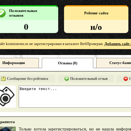
Положительных
Рейтинг сайта
отзывов
0
н/о
айт komsistems.ru не зарегистрирован в каталоге ВебПроверки.
Добавить сайт 
Информация
Статус-банн
Отзывы (
0
)
Сообщение без рейтинга
Положительный отзыв
panterra
Только хотела зарегистрироваться, но не нашла инфор