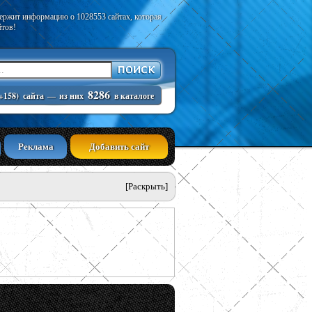
держит информацию о 1028553 сайтах, которая
йтов!
8286
+158)
сайта
—
из них
в каталоге
Реклама
Добавить сайт
[Раскрыть]