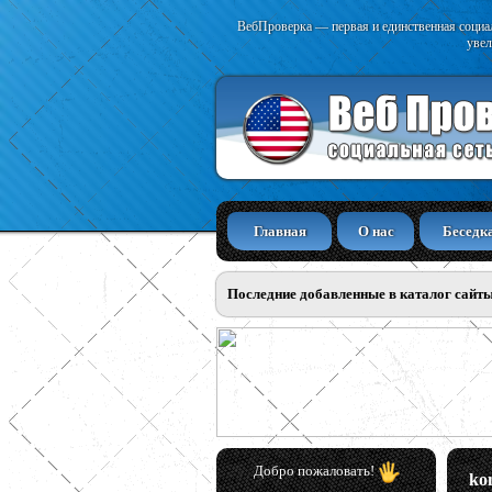
ВебПроверка — первая и единственная социал
увел
Главная
О нас
Беседк
Последние добавленные в каталог сайт
Добро пожаловать!
ko