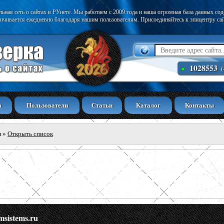
ьная сеть о сайтах в РУнете. Мы работаем с 2009 года и наша огромная база данных со
ичивается ежедневно благодаря нашим пользователям. Присоединяйтесь к эпицентру са
1028553
(
а
Пользователи
Статьи
Каталог
Контакты
ы
»
Открыть список
msistems.ru