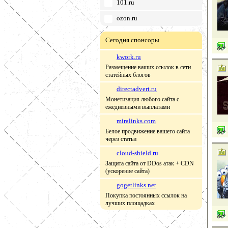
101.ru
ozon.ru
Сегодня спонсоры
kwork.ru
Размещение ваших ссылок в сети
статейных блогов
directadvert.ru
Монетизация любого сайта с
ежедневными выплатами
miralinks.com
Белое продвижение вашего сайта
через статьи
cloud-shield.ru
Защита сайта от DDos атак + CDN
(ускорение сайта)
gogetlinks.net
Покупка постоянных ссылок на
лучших площадках