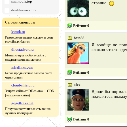
smmtools.top
странно.
doubleswap.pro
Сегодня спонсоры
Рейтинг 0
kwork.ru
Размещение ваших ссылок в сети
beta88
статейных блогов
Я вообще не поня
directadvert.ru
сложно что-то сдел
Монетизация любого сайта с
ежедневными выплатами
miralinks.com
Рейтинг 0
Белое продвижение вашего сайта
через статьи
alex
cloud-shield.ru
Защита сайта от DDos атак + CDN
Вроде бы нормаль
(ускорение сайта)
поделитесь пожал
gogetlinks.net
Покупка постоянных ссылок на
лучших площадках
Рейтинг 0