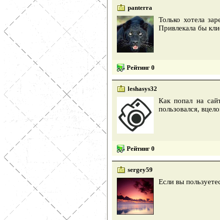
panterra
Только хотела за
Привлекала бы кли
Рейтинг 0
leshasys32
Как попал на сай
пользовался, вцело
Рейтинг 0
sergey59
Если вы пользуете