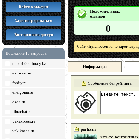
Войти в аккаунт
Положительных
отзывов
Зарегистрироваться
0
Восстановить доступ
Сайт kirpichbeton.ru не зарегистр
Последние 10 запросов
elektrik24almaty.kz
Информация
exit-svet.ru
fordiy.ru
Сообщение без рейтинга
energoma.ru
ozon.ru
librachat.ru
vekexpress.ru
partizan
vek-kazan.ru
что-то контактных