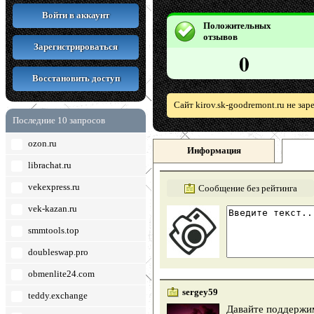
Войти в аккаунт
Положительных
отзывов
Зарегистрироваться
0
Восстановить доступ
Сайт kirov.sk-goodremont.ru не за
Последние 10 запросов
ozon.ru
Информация
librachat.ru
vekexpress.ru
Сообщение без рейтинга
vek-kazan.ru
smmtools.top
doubleswap.pro
obmenlite24.com
sergey59
teddy.exchange
Давайте поддержим