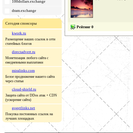
100dollars.exchange
dram.exchange
Сегодня спонсоры
Рейтинг 0
kwork.ru
Размещение ваших ссылок в сети
статейных блогов
directadvert.ru
Монетизация любого сайта с
ежедневными выплатами
miralinks.com
Белое продвижение вашего сайта
через статьи
cloud-shield.ru
Защита сайта от DDos атак + CDN
(ускорение сайта)
gogetlinks.net
Покупка постоянных ссылок на
лучших площадках