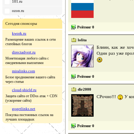
101.ru
ozon.ru
Сегодня спонсоры
Рейтинг 0
kwork.ru
Размещение ваших ссылок в сети
lolita
статейных блогов
Блиин, как же хо
directadvert.ru
Один раз уже прол
Монетизация любого сайта с
ежедневными выплатами
miralinks.com
Рейтинг 0
Белое продвижение вашего сайта
через статьи
dir2000
cloud-shield.ru
Защита сайта от DDos атак + CDN
СРочно!!!
У ког
(ускорение сайта)
gogetlinks.net
Покупка постоянных ссылок на
лучших площадках
Рейтинг 0