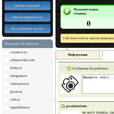
Войти в аккаунт
Положительных
отзывов
Зарегистрироваться
0
Восстановить доступ
Сайт katet.tech не зарегистрирова
Последние 10 запросов
vozimvse.su
Информация
webproverka.com
fordiy.ru
Сообщение без рейтинга
energoma.ru
vekexpress.ru
pp-sm.ru
cods.io
president1utin
raspredelim.ru
не могу понять. гд