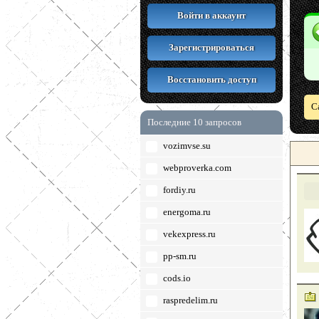
Войти в аккаунт
Зарегистрироваться
Восстановить доступ
С
Последние 10 запросов
vozimvse.su
webproverka.com
fordiy.ru
energoma.ru
vekexpress.ru
pp-sm.ru
cods.io
raspredelim.ru