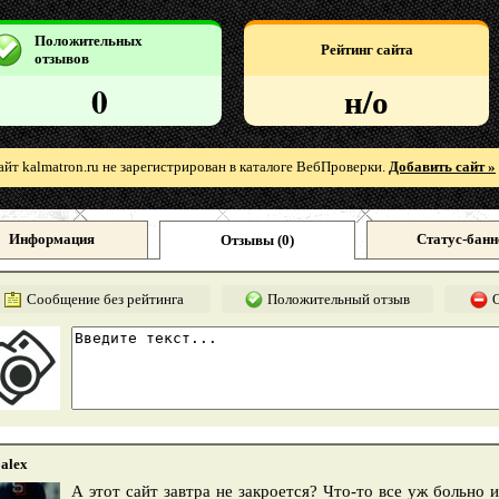
Положительных
Рейтинг сайта
отзывов
0
н/о
айт kalmatron.ru не зарегистрирован в каталоге ВебПроверки.
Добавить сайт »
Информация
Статус-банн
Отзывы (
0
)
Сообщение без рейтинга
Положительный отзыв
alex
А этот сайт завтра не закроется? Что-то все уж больно