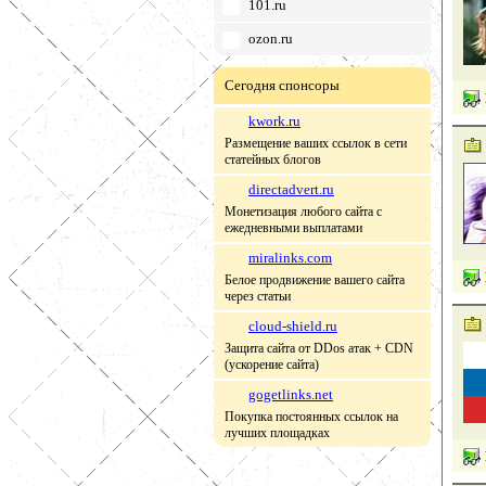
101.ru
ozon.ru
Сегодня спонсоры
kwork.ru
Размещение ваших ссылок в сети
статейных блогов
directadvert.ru
Монетизация любого сайта с
ежедневными выплатами
miralinks.com
Белое продвижение вашего сайта
через статьи
cloud-shield.ru
Защита сайта от DDos атак + CDN
(ускорение сайта)
gogetlinks.net
Покупка постоянных ссылок на
лучших площадках