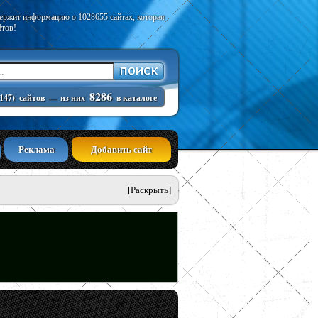
держит информацию о 1028655 сайтах, которая
йтов!
8286
147)
сайтов
—
из них
в каталоге
Реклама
Добавить сайт
[Раскрыть]