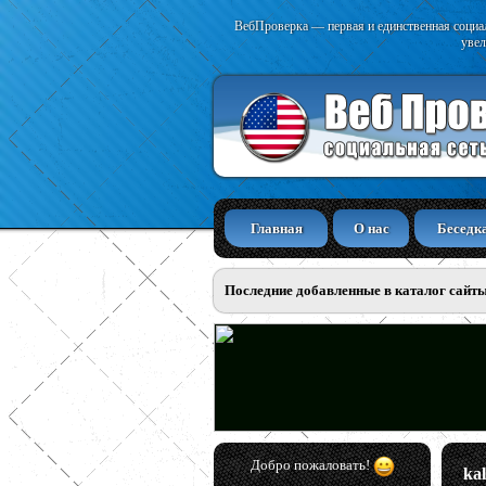
ВебПроверка — первая и единственная социал
увел
Главная
О нас
Беседк
Последние добавленные в каталог сайт
Добро пожаловать!
ka