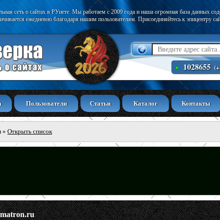
ьная сеть о сайтах в РУнете. Мы работаем с 2009 года и наша огромная база данных со
ичивается ежедневно благодаря нашим пользователям. Присоединяйтесь к эпицентру са
1028655
(+
а
Пользователи
Статьи
Каталог
Контакты
ы
»
Открыть список
lmatron.ru