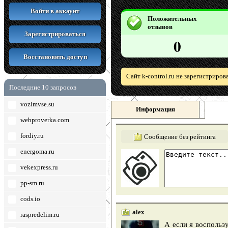
Войти в аккаунт
Положительных
отзывов
Зарегистрироваться
0
Восстановить доступ
Сайт k-control.ru не зарегистриро
Последние 10 запросов
vozimvse.su
Информация
webproverka.com
fordiy.ru
Сообщение без рейтинга
energoma.ru
vekexpress.ru
pp-sm.ru
cods.io
alex
raspredelim.ru
А если я воспольз