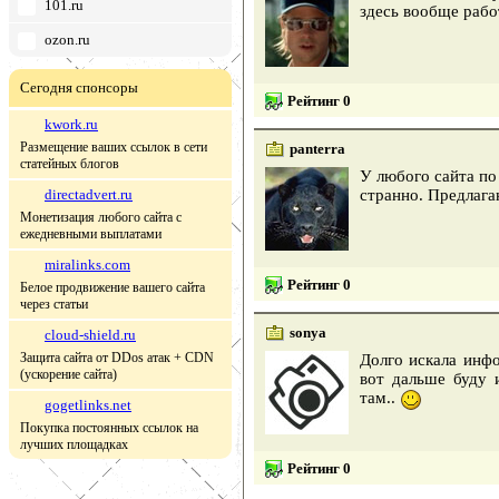
101.ru
здесь вообще рабо
ozon.ru
Сегодня спонсоры
Рейтинг 0
kwork.ru
Размещение ваших ссылок в сети
panterra
статейных блогов
У любого сайта по 
directadvert.ru
странно. Предлага
Монетизация любого сайта с
ежедневными выплатами
miralinks.com
Рейтинг 0
Белое продвижение вашего сайта
через статьи
sonya
cloud-shield.ru
Защита сайта от DDos атак + CDN
Долго искала инфо
(ускорение сайта)
вот дальше буду 
там..
gogetlinks.net
Покупка постоянных ссылок на
лучших площадках
Рейтинг 0