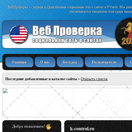
ВебПроверка — первая и единственная социальная сеть о сайтах в РУнете. Мы раб
увеличивается ежедневно благодаря наши
Главная
О нас
Беседка
Пользователи
Последние добавленные в каталог сайты
»
Открыть список
Добро пожаловать!
k-control.ru