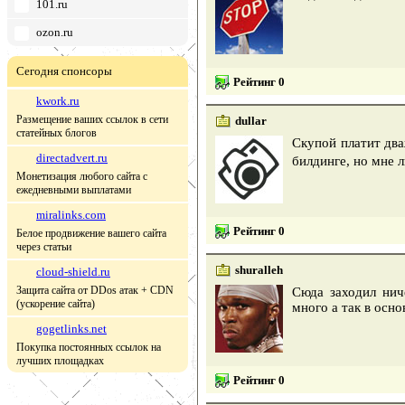
101.ru
ozon.ru
Сегодня спонсоры
Рейтинг 0
kwork.ru
Размещение ваших ссылок в сети
dullar
статейных блогов
Скупой платит два
directadvert.ru
билдинге, но мне 
Монетизация любого сайта с
ежедневными выплатами
miralinks.com
Рейтинг 0
Белое продвижение вашего сайта
через статьи
shuralleh
cloud-shield.ru
Защита сайта от DDos атак + CDN
Сюда заходил нич
(ускорение сайта)
много а так в осн
gogetlinks.net
Покупка постоянных ссылок на
лучших площадках
Рейтинг 0