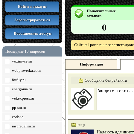
Войти в аккаунт
Положительных
отзывов
Зарегистрироваться
0
Восстановить доступ
Сайт ital-porte.ru не зарегистриро
Последние 10 запросов
vozimvse.su
Информация
webproverka.com
fordiy.ru
Сообщение без рейтинга
energoma.ru
vekexpress.ru
pp-sm.ru
cods.io
stop
raspredelim.ru
Надеюсь администр