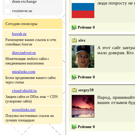
dram.exchange
люди попросту не 
vozimvse.su
Сегодня спонсоры
Рейтинг 0
kwork.ru
Размещение ваших ссылок в сети
alex
статейных блогов
А этот сайт завтр
directadvert.ru
мало доверия. Кто
Монетизация любого сайта с
ежедневными выплатами
miralinks.com
Рейтинг 0
Белое продвижение вашего сайта
через статьи
sergey59
cloud-shield.ru
Защита сайта от DDos атак + CDN
Народ, принимайте
(ускорение сайта)
ваших отзывов буд
gogetlinks.net
Покупка постоянных ссылок на
лучших площадках
Рейтинг 0