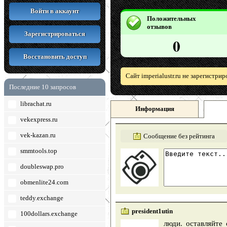
Войти в аккаунт
Положительных
отзывов
Зарегистрироваться
0
Восстановить доступ
Сайт imperialustr.ru не зарегистри
Последние 10 запросов
librachat.ru
Информация
vekexpress.ru
vek-kazan.ru
Сообщение без рейтинга
smmtools.top
doubleswap.pro
obmenlite24.com
teddy.exchange
president1utin
100dollars.exchange
люди. оставляйте