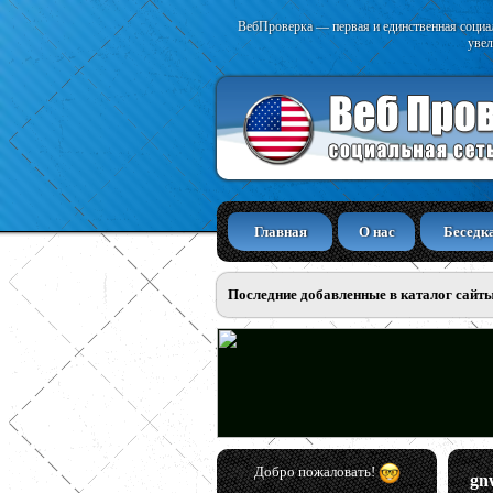
ВебПроверка — первая и единственная социал
увел
Главная
О нас
Беседк
Последние добавленные в каталог сайт
Добро пожаловать!
gn