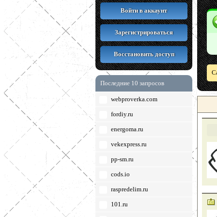
Войти в аккаунт
Зарегистрироваться
Восстановить доступ
С
Последние 10 запросов
webproverka.com
fordiy.ru
energoma.ru
vekexpress.ru
pp-sm.ru
cods.io
raspredelim.ru
101.ru