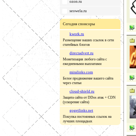
ozon.ru
seowela.ru
Сегодня спонсоры
kwork.ru
Размещение ваших ссылок в сети
статейных блогов
directadvert.ru
Монетизация любого сайта с
ежедневными выплатами
miralinks.com
Белое продвижение вашего сайта
через статьи
cloud-shield.ru
Защита сайта от DDos атак + CDN
(ускорение сайта)
gogetlinks.net
Покупка постоянных ссылок на
лучших площадках