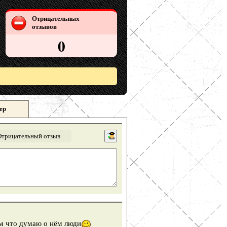
Отрицательных
отзывов
0
ер
Отрицательный отзыв
м что думаю о нём люди