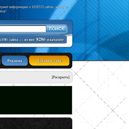
держит информацию о 1028553 сайтах, которая
йтов!
8286
+158)
сайта
—
из них
в каталоге
Реклама
Добавить сайт
[Раскрыть]