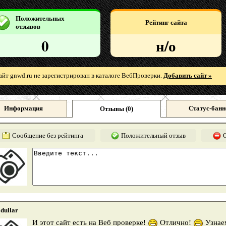
Положительных
Рейтинг сайта
отзывов
0
н/о
айт gnwd.ru не зарегистрирован в каталоге ВебПроверки.
Добавить сайт »
Информация
Статус-банн
Отзывы (
0
)
Сообщение без рейтинга
Положительный отзыв
dullar
И этот сайт есть на Веб проверке!
Отлично!
Узнае