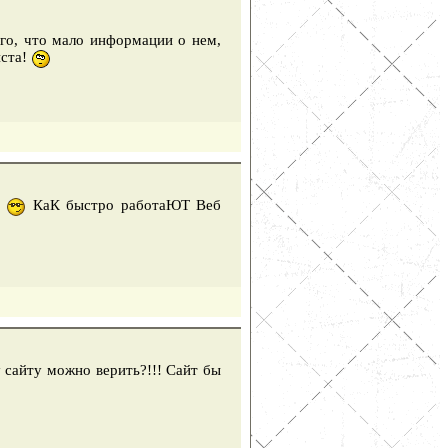
того, что мало информации о нем,
йста!
е
КаК быстро работаЮТ Веб
у сайту можно верить?!!! Сайт бы