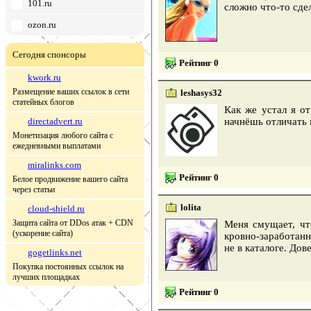
101.ru
сложно что-то сдел
ozon.ru
Сегодня спонсоры
Рейтинг 0
kwork.ru
Размещение ваших ссылок в сети
leshasys32
статейных блогов
Как же устал я о
directadvert.ru
начнёшь отличать 
Монетизация любого сайта с
ежедневными выплатами
miralinks.com
Рейтинг 0
Белое продвижение вашего сайта
через статьи
lolita
cloud-shield.ru
Защита сайта от DDos атак + CDN
Меня смущает, чт
(ускорение сайта)
кровно-заработанн
не в каталоге. Дов
gogetlinks.net
Покупка постоянных ссылок на
лучших площадках
Рейтинг 0