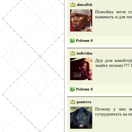
shuralleh
Помойму легче со
нажимать и для че
Рейтинг 0
individua
Дур дом какойто((
знайте почему??7
Рейтинг 0
panterra
Почему у них не
сотрудничать на в