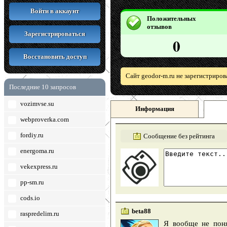
Войти в аккаунт
Положительных
отзывов
Зарегистрироваться
0
Восстановить доступ
Сайт geodor-m.ru не зарегистриров
Последние 10 запросов
vozimvse.su
Информация
webproverka.com
fordiy.ru
Сообщение без рейтинга
energoma.ru
vekexpress.ru
pp-sm.ru
cods.io
beta88
raspredelim.ru
Я вообще не поня