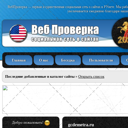
ВебПроверка — первая и единственная социальная сеть о сайтах в РУнете. Мы раб
увеличивается ежедневно благодаря наши
Главная
О нас
Беседка
Пользователи
Последние добавленные в каталог сайты
»
Открыть список
Добро пожаловать!
gcdemetra.ru