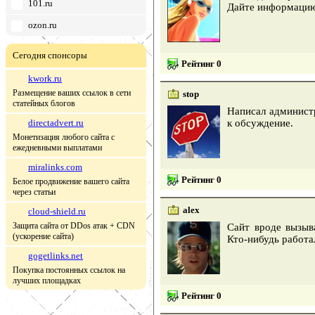
101.ru
Дайте информацию 
ozon.ru
Сегодня спонсоры
Рейтинг 0
kwork.ru
Размещение ваших ссылок в сети
stop
статейных блогов
Написал администр
directadvert.ru
к обсуждение.
Монетизация любого сайта с
ежедневными выплатами
miralinks.com
Рейтинг 0
Белое продвижение вашего сайта
через статьи
alex
cloud-shield.ru
Защита сайта от DDos атак + CDN
Сайт вроде вызыв
(ускорение сайта)
Кто-нибудь работа
gogetlinks.net
Покупка постоянных ссылок на
лучших площадках
Рейтинг 0