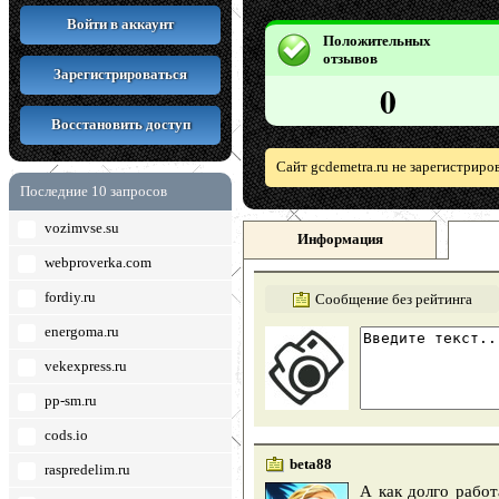
Войти в аккаунт
Положительных
отзывов
Зарегистрироваться
0
Восстановить доступ
Сайт gcdemetra.ru не зарегистриро
Последние 10 запросов
vozimvse.su
Информация
webproverka.com
fordiy.ru
Сообщение без рейтинга
energoma.ru
vekexpress.ru
pp-sm.ru
cods.io
beta88
raspredelim.ru
А как долго работ