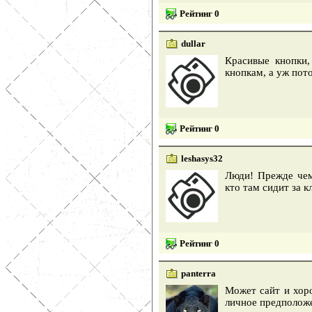
Рейтинг 0
dullar
Красивые кнопки,
кнопкам, а уж пот
Рейтинг 0
leshasys32
Люди! Прежде чем
кто там сидит за к
Рейтинг 0
panterra
Может сайт и хоро
личное предполож