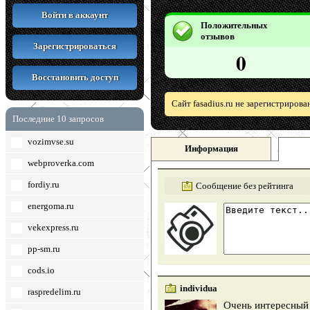
Войти в аккаунт
Положительных
отзывов
Зарегистрироваться
0
Восстановить доступ
Сайт fasadius.ru не зарегистриров
Последние 10 запросов
vozimvse.su
Информация
webproverka.com
fordiy.ru
Сообщение без рейтинга
energoma.ru
vekexpress.ru
pp-sm.ru
cods.io
individua
raspredelim.ru
Очень интересный 