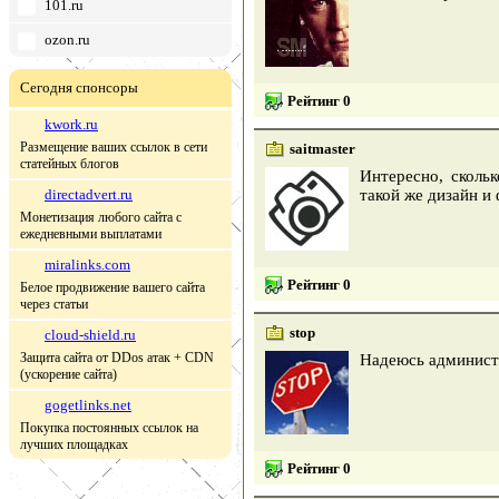
101.ru
ozon.ru
Сегодня спонсоры
Рейтинг 0
kwork.ru
Размещение ваших ссылок в сети
saitmaster
статейных блогов
Интересно, сколь
directadvert.ru
такой же дизайн и
Монетизация любого сайта с
ежедневными выплатами
miralinks.com
Рейтинг 0
Белое продвижение вашего сайта
через статьи
stop
cloud-shield.ru
Защита сайта от DDos атак + CDN
Надеюсь администр
(ускорение сайта)
gogetlinks.net
Покупка постоянных ссылок на
лучших площадках
Рейтинг 0