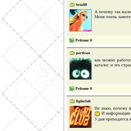
beta88
А почему так мало
Меня очень заинте
Рейтинг 0
partizan
как можно работат
каталог. и это стр
Рейтинг 0
fightclub
Не знаю, почему в
И информации м
3 дня приходится 