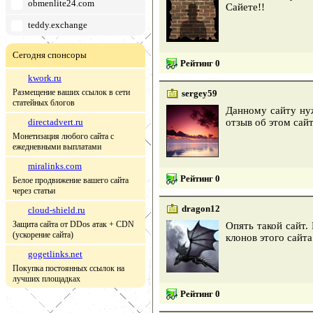
obmenlite24.com
Сайете!!
teddy.exchange
Сегодня спонсоры
Рейтинг 0
kwork.ru
Размещение ваших ссылок в сети
sergey59
статейных блогов
Данному сайту ну
directadvert.ru
отзыв об этом сайт
Монетизация любого сайта с
ежедневными выплатами
miralinks.com
Рейтинг 0
Белое продвижение вашего сайта
через статьи
dragon12
cloud-shield.ru
Защита сайта от DDos атак + CDN
Опять такой сайт.
(ускорение сайта)
клонов этого сайта
gogetlinks.net
Покупка постоянных ссылок на
лучших площадках
Рейтинг 0