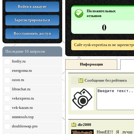
Войти в аккаунт
Положительных
отзывов
Зарегистрироваться
0
Восстановить доступ
Сайт eysk-expertiza.ru не зарегис
Последние 10 запросов
fordiy.ru
Информация
energoma.ru
ozon.ru
Сообщение без рейтинга
librachat.ru
vekexpress.ru
vek-kazan.ru
smmtools.top
dir2000
doubleswap.pro
НннЕЕ!! Я лучш