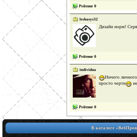
Рейтинг 0
leshasys32
Дизайн норм! Серв
Рейтинг 0
individua
Ничего личного
просто черти
не
Рейтинг 0
В каталоге «ВебПров