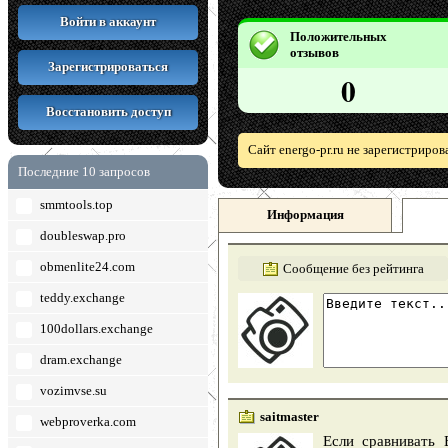
Войти в аккаунт
Положительных
отзывов
Зарегистрироваться
0
Восстановить доступ
Сайт energo-pr.ru не зарегистриро
Последние 10 запросов
smmtools.top
Информация
doubleswap.pro
obmenlite24.com
Сообщение без рейтинга
teddy.exchange
100dollars.exchange
dram.exchange
vozimvse.su
saitmaster
webproverka.com
Если сравнивать