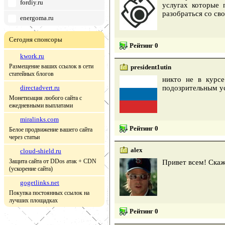
fordiy.ru
услугах которые 
разобраться со св
energoma.ru
Сегодня спонсоры
Рейтинг 0
kwork.ru
Размещение ваших ссылок в сети
president1utin
статейных блогов
никто не в курсе
directadvert.ru
подозрительным ус
Монетизация любого сайта с
ежедневными выплатами
miralinks.com
Рейтинг 0
Белое продвижение вашего сайта
через статьи
alex
cloud-shield.ru
Защита сайта от DDos атак + CDN
Привет всем! Скаж
(ускорение сайта)
gogetlinks.net
Покупка постоянных ссылок на
лучших площадках
Рейтинг 0